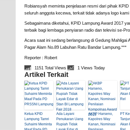
Robiansyah meminta penjelasan resmi dari pihak KPI
seluruh anggota kecewa, terkait tidak adanya logo kami
Sebagaimana diketahui, KPID Lampung Award 2017 yan
terbaik bagi lembaga penyiaran radio dan televisi se-Pr
Acara saat ini sedang berlangsung di Gedung Mahligai
Pagar Alam No.89 Labuhan Ratu Bandar Lampung.***
Reporter : Robert
1151 Total Views
1 Views Today
Artikel Terkait
Ketua KPID
Ada Layani
AKBP Harseno,
PT Ke
Lampung Tamri
Penukaran Uang
Kapolres Way
Tanju
Suhaimi Meminta
Rupiah Tidak
Kanan, Nominasi
Akan P
Maaf Pada PD
Layak Edar di
Penilaian
Rel