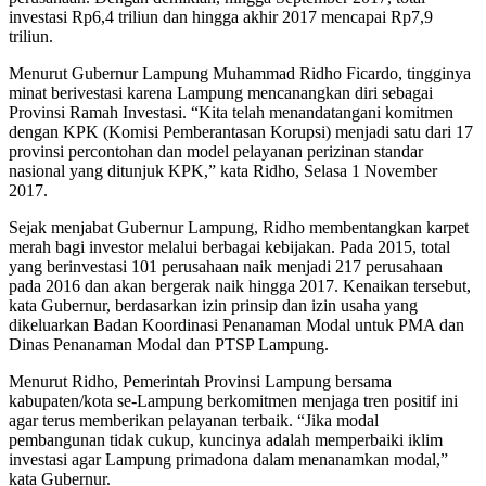
investasi Rp6,4 triliun dan hingga akhir 2017 mencapai Rp7,9
triliun.
Menurut Gubernur Lampung Muhammad Ridho Ficardo, tingginya
minat berivestasi karena Lampung mencanangkan diri sebagai
Provinsi Ramah Investasi. “Kita telah menandatangani komitmen
dengan KPK (Komisi Pemberantasan Korupsi) menjadi satu dari 17
provinsi percontohan dan model pelayanan perizinan standar
nasional yang ditunjuk KPK,” kata Ridho, Selasa 1 November
2017.
Sejak menjabat Gubernur Lampung, Ridho membentangkan karpet
merah bagi investor melalui berbagai kebijakan. Pada 2015, total
yang berinvestasi 101 perusahaan naik menjadi 217 perusahaan
pada 2016 dan akan bergerak naik hingga 2017. Kenaikan tersebut,
kata Gubernur, berdasarkan izin prinsip dan izin usaha yang
dikeluarkan Badan Koordinasi Penanaman Modal untuk PMA dan
Dinas Penanaman Modal dan PTSP Lampung.
Menurut Ridho, Pemerintah Provinsi Lampung bersama
kabupaten/kota se-Lampung berkomitmen menjaga tren positif ini
agar terus memberikan pelayanan terbaik. “Jika modal
pembangunan tidak cukup, kuncinya adalah memperbaiki iklim
investasi agar Lampung primadona dalam menanamkan modal,”
kata Gubernur.