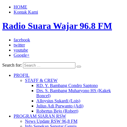
HOME
Kontak Kami
Radio Suara Wajar 96.8 FM
facebook
twitter
youtube
Google+
Search for:
PROFIL
STAFF & CREW
RD. Y. Bambang Condro Saptono
Drs. S. Bambang Muharyono HS (Kakek
Boncel)
Alloysius Sukardi (Lois)
Julius Adi Purwanto (Adi)
Robertus Bejo (Robert)
PROGRAM SIARAN RSW
News Update RSW 96,8 FM
Info Sepekan Seputar Gereja