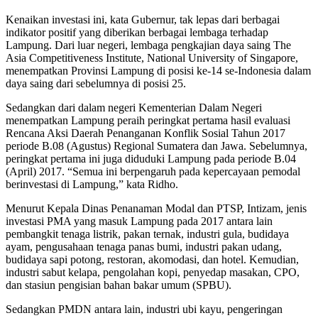
Kenaikan investasi ini, kata Gubernur, tak lepas dari berbagai
indikator positif yang diberikan berbagai lembaga terhadap
Lampung. Dari luar negeri, lembaga pengkajian daya saing The
Asia Competitiveness Institute, National University of Singapore,
menempatkan Provinsi Lampung di posisi ke-14 se-Indonesia dalam
daya saing dari sebelumnya di posisi 25.
Sedangkan dari dalam negeri Kementerian Dalam Negeri
menempatkan Lampung peraih peringkat pertama hasil evaluasi
Rencana Aksi Daerah Penanganan Konflik Sosial Tahun 2017
periode B.08 (Agustus) Regional Sumatera dan Jawa. Sebelumnya,
peringkat pertama ini juga diduduki Lampung pada periode B.04
(April) 2017. “Semua ini berpengaruh pada kepercayaan pemodal
berinvestasi di Lampung,” kata Ridho.
Menurut Kepala Dinas Penanaman Modal dan PTSP, Intizam, jenis
investasi PMA yang masuk Lampung pada 2017 antara lain
pembangkit tenaga listrik, pakan ternak, industri gula, budidaya
ayam, pengusahaan tenaga panas bumi, industri pakan udang,
budidaya sapi potong, restoran, akomodasi, dan hotel. Kemudian,
industri sabut kelapa, pengolahan kopi, penyedap masakan, CPO,
dan stasiun pengisian bahan bakar umum (SPBU).
Sedangkan PMDN antara lain, industri ubi kayu, pengeringan