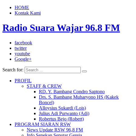
HOME
Kontak Kami
Radio Suara Wajar 96.8 FM
facebook
twitter
youtube
Google+
Search for:
PROFIL
STAFF & CREW
RD. Y. Bambang Condro Saptono
Drs. S. Bambang Muharyono HS (Kakek
Boncel)
Alloysius Sukardi (Lois)
Julius Adi Purwanto (Adi)
Robertus Bejo (Robert)
PROGRAM SIARAN RSW
News Update RSW 96,8 FM
Info Sepekan Seputar Gereja