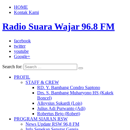
HOME
Kontak Kami
Radio Suara Wajar 96.8 FM
facebook
twitter
youtube
Google+
Search for:
PROFIL
STAFF & CREW
RD. Y. Bambang Condro Saptono
Drs. S. Bambang Muharyono HS (Kakek
Boncel)
Alloysius Sukardi (Lois)
Julius Adi Purwanto (Adi)
Robertus Bejo (Robert)
PROGRAM SIARAN RSW
News Update RSW 96,8 FM
Info Sepekan Seputar Gereja