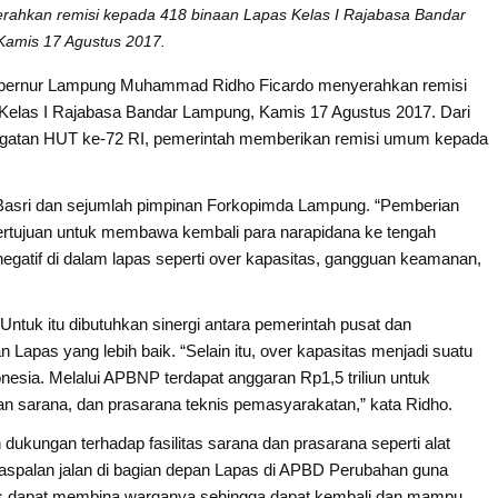
hkan remisi kepada 418 binaan Lapas Kelas I Rajabasa Bandar
amis 17 Agustus 2017.
bernur Lampung Muhammad Ridho Ficardo menyerahkan remisi
elas I Rajabasa Bandar Lampung, Kamis 17 Agustus 2017. Dari
ringatan HUT ke-72 RI, pemerintah memberikan remisi umum kepada
ar Basri dan sejumlah pimpinan Forkopimda Lampung. “Pemberian
bertujuan untuk membawa kembali para narapidana ke tengah
egatif di dalam lapas seperti over kapasitas, gangguan keamanan,
Untuk itu dibutuhkan sinergi antara pemerintah pusat dan
apas yang lebih baik. “Selain itu, over kapasitas menjadi suatu
esia. Melalui APBNP terdapat anggaran Rp1,5 triliun untuk
sarana, dan prasarana teknis pemasyarakatan,” kata Ridho.
ukungan terhadap fasilitas sarana dan prasarana seperti alat
aspalan jalan di bagian depan Lapas di APBD Perubahan guna
as dapat membina warganya sehingga dapat kembali dan mampu