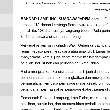
Gubernur Lampung Muhammad Ridho Ficardo menyera
Lampung, K
BANDAR LAMPUNG, SUARAWAJARFM.com —
Gu
kepada 418 binaan Lembaga Pemasyarakatan (Lapas) K
jumlah itu, 103 di antaranya langsung bebas. Pada pe
3.416 narapidana di seluruh Lampung.
Penyerahan remisi ini dihadiri Wakil Gubernur Bachti
remisi kepada para narapidana atau anak didik Lapas 
masyarakat. Remisi juga dapat meminimalisir dampak n
pelarian, kerusuhan dan perkelahian,” kata Ridho.
Ridho menjelaskan kondisi Lapas masih jauh dari ideal. 
pemerintah daerah untuk meningkatkan dan mewujudkan L
permasalahan lembaga pemasyarakatan di seluruh indon
penanganan permasalahan pemasyarakatan, pemenuhan 
Pemerintah Provinsi Lampung, kata Ridho, memberikan d
pelatihan, sumur bor, dan memasukkan perbaikan peng
menunjang berbagai kegiatan. Gubernur berharap Lap