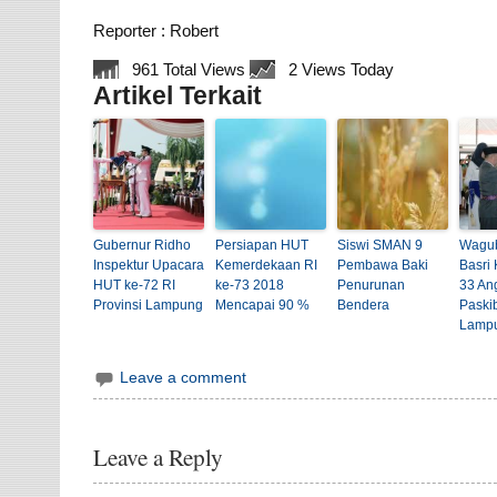
Reporter : Robert
961 Total Views
2 Views Today
Artikel Terkait
Gubernur Ridho
Persiapan HUT
Siswi SMAN 9
Wagub
Inspektur Upacara
Kemerdekaan RI
Pembawa Baki
Basri
HUT ke-72 RI
ke-73 2018
Penurunan
33 An
Provinsi Lampung
Mencapai 90 %
Bendera
Paski
Lamp
Leave a comment
Leave a Reply