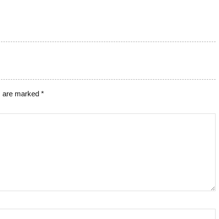
s are marked
*