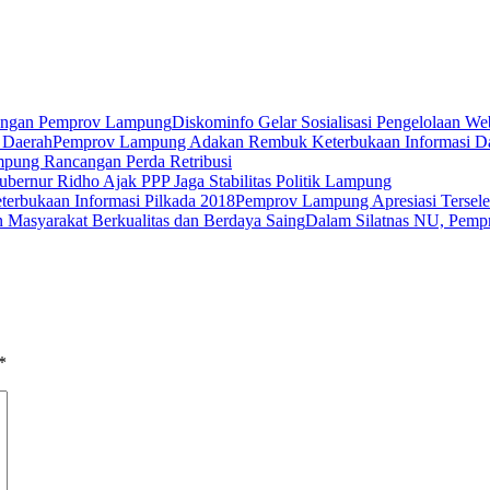
Diskominfo Gelar Sosialisasi Pengelolaan 
Pemprov Lampung Adakan Rembuk Keterbukaan Informasi D
pung Rancangan Perda Retribusi
ubernur Ridho Ajak PPP Jaga Stabilitas Politik Lampung
Pemprov Lampung Apresiasi Tersele
Dalam Silatnas NU, Pempr
*