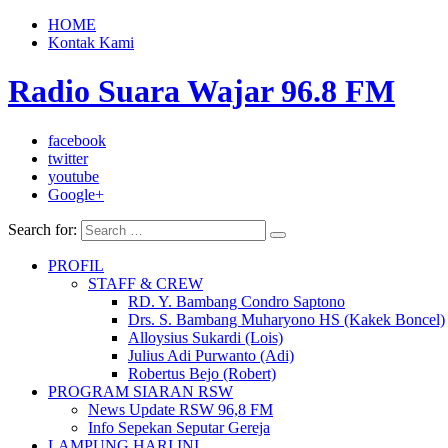
HOME
Kontak Kami
Radio Suara Wajar 96.8 FM
facebook
twitter
youtube
Google+
Search for:
PROFIL
STAFF & CREW
RD. Y. Bambang Condro Saptono
Drs. S. Bambang Muharyono HS (Kakek Boncel)
Alloysius Sukardi (Lois)
Julius Adi Purwanto (Adi)
Robertus Bejo (Robert)
PROGRAM SIARAN RSW
News Update RSW 96,8 FM
Info Sepekan Seputar Gereja
LAMPUNG HARI INI