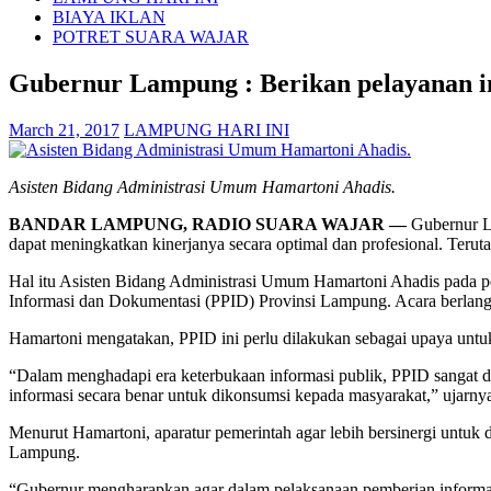
BIAYA IKLAN
POTRET SUARA WAJAR
Gubernur Lampung : Berikan pelayanan in
March 21, 2017
LAMPUNG HARI INI
Asisten Bidang Administrasi Umum Hamartoni Ahadis.
BANDAR LAMPUNG, RADIO SUARA WAJAR —
Gubernur L
dapat meningkatkan kinerjanya secara optimal dan profesional. Teru
Hal itu Asisten Bidang Administrasi Umum Hamartoni Ahadis pada p
Informasi dan Dokumentasi (PPID) Provinsi Lampung. Acara berlan
Hamartoni mengatakan, PPID ini perlu dilakukan sebagai upaya untuk
“Dalam menghadapi era keterbukaan informasi publik, PPID sangat
informasi secara benar untuk dikonsumsi kepada masyarakat,” ujarny
Menurut Hamartoni, aparatur pemerintah agar lebih bersinergi untuk
Lampung.
“Gubernur mengharapkan agar dalam pelaksanaan pemberian informasi