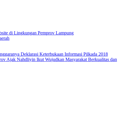
Website di Lingkungan Pemprov Lampung
aerah
nggaranya Deklarasi Keterbukaan Informasi Pilkada 2018
ov Ajak Nahdliyin Ikut Wujudkan Masyarakat Berkualitas dan