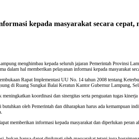
formasi kepada masyarakat secara cepat, 
ampung menghimbau kepada seluruh jajaran Pemerintah Provinsi Lampu
tama dalam hal memberikan pelayanan informasi kepada masyarakat seca
embukaan Rapat Implementasi UU No. 14 tahun 2008 tentang Keterbuk
gsung di Ruang Sungkai Balai Keratun Kantor Gubernur Lampung, Sel
 meningkatkan koordinasi dan sinergitas serta penguatan tugas kinerj
 di butuhkan oleh Pemerintah dan diharapkan harus ada kemampuan i
a.
 dapat memberikan informasi kepada masyarakat dan diperlukan peran 
, bukan hanya dapat dinikmati oleh masyarakat tetapi juga bagaimana