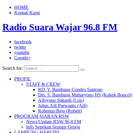
HOME
Kontak Kami
Radio Suara Wajar 96.8 FM
facebook
twitter
youtube
Google+
Search for:
PROFIL
STAFF & CREW
RD. Y. Bambang Condro Saptono
Drs. S. Bambang Muharyono HS (Kakek Boncel)
Alloysius Sukardi (Lois)
Julius Adi Purwanto (Adi)
Robertus Bejo (Robert)
PROGRAM SIARAN RSW
News Update RSW 96,8 FM
Info Sepekan Seputar Gereja
LAMPUNG HARI INI