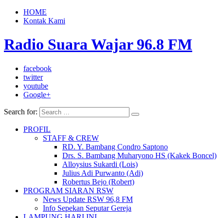
HOME
Kontak Kami
Radio Suara Wajar 96.8 FM
facebook
twitter
youtube
Google+
Search for:
PROFIL
STAFF & CREW
RD. Y. Bambang Condro Saptono
Drs. S. Bambang Muharyono HS (Kakek Boncel)
Alloysius Sukardi (Lois)
Julius Adi Purwanto (Adi)
Robertus Bejo (Robert)
PROGRAM SIARAN RSW
News Update RSW 96,8 FM
Info Sepekan Seputar Gereja
LAMPUNG HARI INI