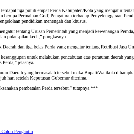
 terdapat tiga puluh empat Perda Kabupaten/Kota yang mengatur tent
ran berupa Permainan Golf, Pengaturan terhadap Penyelenggaraan Pend
a pengelolaan pendidikan menengah dan khusus.
 mengatur tentang Urusan Pemerintah yang menjadi kewenangan Pemda,
dan pulau-pilau kecil,” pungkasnya.
Daerah dan tiga belas Perda yang mengatur tentang Retribusi Jasa Umu
 kesanggupan untuk melakukan pencabutan atas peraturan daerah yan
 Perda,” jelasnya.
ran Daerah yang bermasalah tersebut maka Bupati/Walikota diharap
juh hari setelah Keputusan Gubernur diterima.
ksanakan pembatalan Perda tersebut,” tutupnya.***
 Calon Pengantin