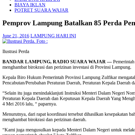
BIAYA IKLAN
POTRET SUARA WAJAR
Pemprov Lampung Batalkan 85 Perda Peng
June 21, 2016
LAMPUNG HARI INI
Ilustrasi Perda
BANDAR LAMPUNG, RADIO SUARA WAJAR —
Pemerintah 
menghambat birokrasi dan perizinan investasi di Provinsi Lampung.
Kepala Biro Hukum Pemerintah Provinsi Lampung Zulfikar mengatakan
Pencabutan/Perubahan Peraturan Daerah, Peraturan Kepala Daerah d
“Selain itu juga menindaklanjuti Instruksi Menteri Dalam Negeri N
Peraturan Kepala Daerah dan Keputusan Kepala Daerah Yang Mengham
4 Mei 2016 lalu, “ paparnya.
Menurutnya, dari rapat koordinasi tersebut dihasilkan kesepakatan
menghambat birokrasi dan perizinan daerah.
“Kami juga mengusulkan kepada Menteri Dalam Negeri untuk melaku