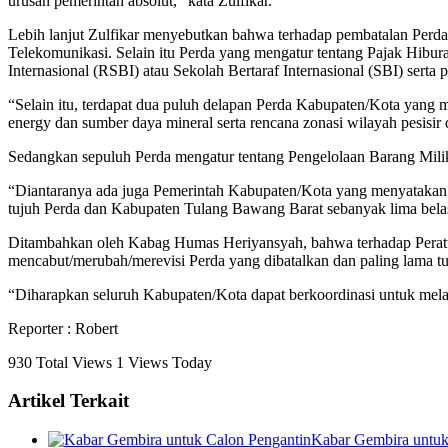
urusan pemerintah absolut,” kata Zulfikar.
Lebih lanjut Zulfikar menyebutkan bahwa terhadap pembatalan Perda
Telekomunikasi. Selain itu Perda yang mengatur tentang Pajak Hibu
Internasional (RSBI) atau Sekolah Bertaraf Internasional (SBI) sert
“Selain itu, terdapat dua puluh delapan Perda Kabupaten/Kota yang
energy dan sumber daya mineral serta rencana zonasi wilayah pesisir 
Sedangkan sepuluh Perda mengatur tentang Pengelolaan Barang Milik 
“Diantaranya ada juga Pemerintah Kabupaten/Kota yang menyatakan
tujuh Perda dan Kabupaten Tulang Bawang Barat sebanyak lima belas
Ditambahkan oleh Kabag Humas Heriyansyah, bahwa terhadap Peratu
mencabut/merubah/merevisi Perda yang dibatalkan dan paling lama tu
“Diharapkan seluruh Kabupaten/Kota dapat berkoordinasi untuk mela
Reporter : Robert
930 Total Views
1 Views Today
Artikel Terkait
Kabar Gembira untuk