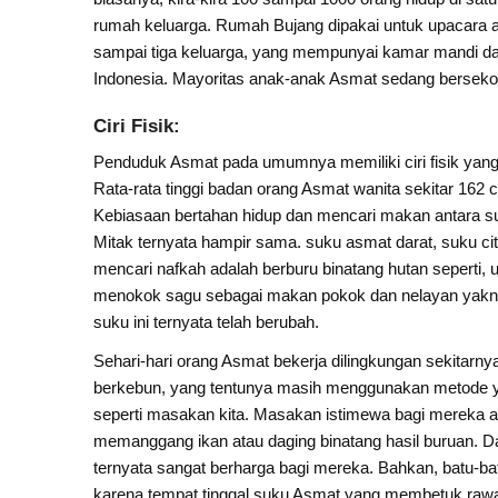
rumah keluarga. Rumah Bujang dipakai untuk upacara 
sampai tiga keluarga, yang mempunyai kamar mandi dan d
Indonesia. Mayoritas anak-anak Asmat sedang berseko
Ciri Fisik:
Penduduk Asmat pada umumnya memiliki ciri fisik yang k
Rata-rata tinggi badan orang Asmat wanita sekitar 162 
Kebiasaan bertahan hidup dan mencari makan antara suk
Mitak ternyata hampir sama. suku asmat darat, suku c
mencari nafkah adalah berburu binatang hutan seperti, u
menokok sagu sebagai makan pokok dan nelayan yakni 
suku ini ternyata telah berubah.
Sehari-hari orang Asmat bekerja dilingkungan sekitar
berkebun, yang tentunya masih menggunakan metode y
seperti masakan kita. Masakan istimewa bagi mereka a
memanggang ikan atau daging binatang hasil buruan. Dal
ternyata sangat berharga bagi mereka. Bahkan, batu-ba
karena tempat tinggal suku Asmat yang membetuk rawa