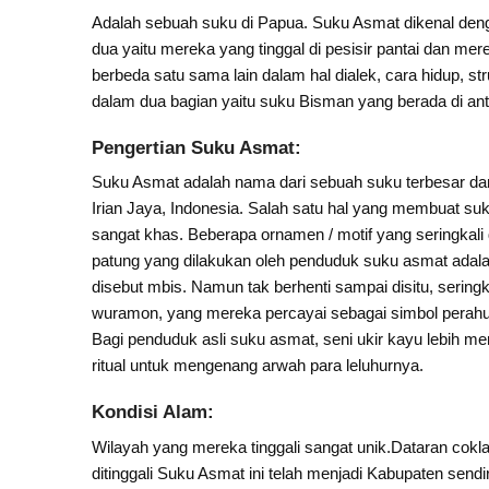
Adalah sebuah suku di Papua. Suku Asmat dikenal deng
dua yaitu mereka yang tinggal di pesisir pantai dan mer
berbeda satu sama lain dalam hal dialek, cara hidup, stru
dalam dua bagian yaitu suku Bisman yang berada di ant
Pengertian Suku Asmat
:
Suku Asmat adalah nama dari sebuah suku terbesar dan 
Irian Jaya, Indonesia. Salah satu hal yang membuat suk
sangat khas. Beberapa ornamen / motif yang seringka
patung yang dilakukan oleh penduduk suku asmat adal
disebut mbis. Namun tak berhenti sampai disitu, seringk
wuramon, yang mereka percayai sebagai simbol pera
Bagi penduduk asli suku asmat, seni ukir kayu lebih 
ritual untuk mengenang arwah para leluhurnya.
Kondisi Alam:
Wilayah yang mereka tinggali sangat unik.Dataran cokla
ditinggali Suku Asmat ini telah menjadi Kabupaten se