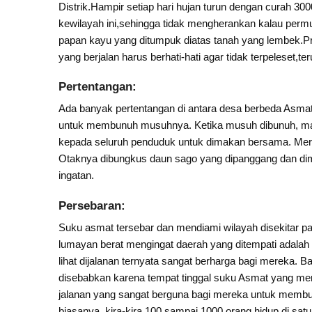
Distrik.Hampir setiap hari hujan turun dengan curah 300
kewilayah ini,sehingga tidak mengherankan kalau perm
papan kayu yang ditumpuk diatas tanah yang lembek.Pra
yang berjalan harus berhati-hati agar tidak terpeleset,te
Pertentangan:
Ada banyak pertentangan di antara desa berbeda Asmat
untuk membunuh musuhnya. Ketika musuh dibunuh, ma
kepada seluruh penduduk untuk dimakan bersama. Me
Otaknya dibungkus daun sago yang dipanggang dan dimak
ingatan.
Persebaran:
Suku asmat tersebar dan mendiami wilayah disekitar p
lumayan berat mengingat daerah yang ditempati adalah 
lihat dijalanan ternyata sangat berharga bagi mereka. B
disebabkan karena tempat tinggal suku Asmat yang me
jalanan yang sangat berguna bagi mereka untuk membu
biasanya, kira-kira 100 sampai 1000 orang hidup di s