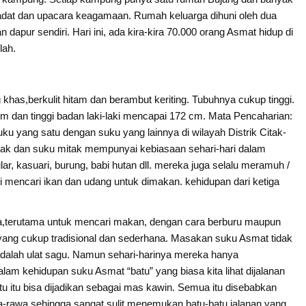
adat dan upacara keagamaan. Rumah keluarga dihuni oleh dua
apur sendiri. Hari ini, ada kira-kira 70.000 orang Asmat hidup di
lah.
has,berkulit hitam dan berambut keriting. Tubuhnya cukup tinggi.
cm dan tinggi badan laki-laki mencapai 172 cm. Mata Pencaharian:
u yang satu dengan suku yang lainnya di wilayah Distrik Citak-
itak dan suku mitak mempunyai kebiasaan sehari-hari dalam
lar, kasuari, burung, babi hutan dll. mereka juga selalu meramuh /
mencari ikan dan udang untuk dimakan. kehidupan dari ketiga
nya,terutama untuk mencari makan, dengan cara berburu maupun
ang cukup tradisional dan sederhana. Masakan suku Asmat tidak
dalah ulat sagu. Namun sehari-harinya mereka hanya
am kehidupan suku Asmat “batu” yang biasa kita lihat dijalanan
tu itu bisa dijadikan sebagai mas kawin. Semua itu disebabkan
-rawa sehingga sangat sulit menemukan batu-batu jalanan yang