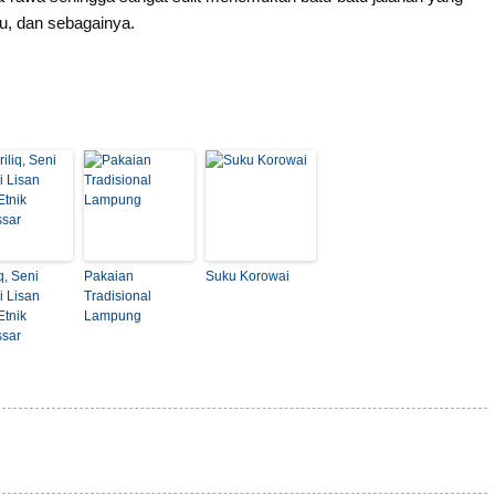
u, dan sebagainya.
iq, Seni
Pakaian
Suku Korowai
i Lisan
Tradisional
Etnik
Lampung
sar