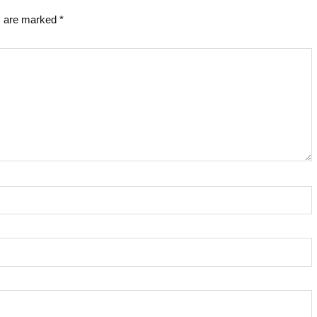
s are marked
*