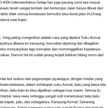
0-4000 milimeter/tahun.Setiap hari juga pasang surut laut masuk
ukaan tanah sangat lembek dan berlumpur.Jalan hanya dibuat dari
ktis tidak semua kendaraan bermotor bisa lewat jalan ini.Orang
rutama saat hujan.
. Yang paling mengerikan adalah cara yang dipakai Suku Asmat
yatnya dibawa ke kampung, kemudian dipotong dan dibagikan
reka menyanyikan lagu kematian dan memenggalkan kepalanya.
an. Namun hal ini sudah jarang terjadi bahkan hilang resmi dari
antai laut arafuru dan pegunungan jayawijaya, dengan medan yang
hutan belantara, dalam kehidupan suku Asmat, batu yang biasa kita
ahkan, batu-batu itu bisa dijadikan sebagai mas kawin. Semua itu
mbetuk rawa-rawa sehingga sangat sulit menemukan batu-batu
at kapak, palu, dan sebagainya. Kampung Asmat: Sekarang
atu kampung. Setiap kampung punya satu rumah Bujang dan banyak