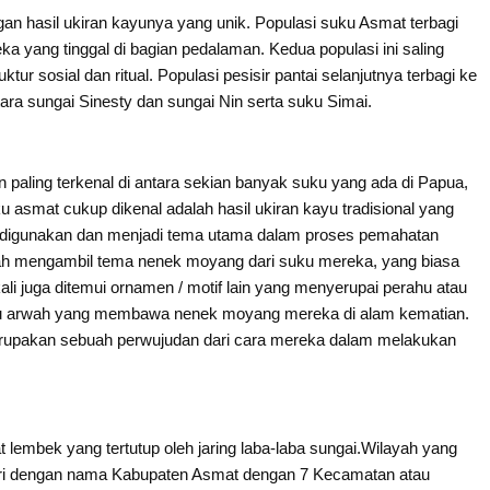
an hasil ukiran kayunya yang unik. Populasi suku Asmat terbagi
eka yang tinggal di bagian pedalaman. Kedua populasi ini saling
ktur sosial dan ritual. Populasi pesisir pantai selanjutnya terbagi ke
ara sungai Sinesty dan sungai Nin serta suku Simai.
paling terkenal di antara sekian banyak suku yang ada di Papua,
u asmat cukup dikenal adalah hasil ukiran kayu tradisional yang
li digunakan dan menjadi tema utama dalam proses pemahatan
ah mengambil tema nenek moyang dari suku mereka, yang biasa
ali juga ditemui ornamen / motif lain yang menyerupai perahu atau
hu arwah yang membawa nenek moyang mereka di alam kematian.
merupakan sebuah perwujudan dari cara mereka dalam melakukan
t lembek yang tertutup oleh jaring laba-laba sungai.Wilayah yang
ndiri dengan nama Kabupaten Asmat dengan 7 Kecamatan atau