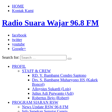
HOME
Kontak Kami
Radio Suara Wajar 96.8 FM
facebook
twitter
youtube
Google+
Search for:
PROFIL
STAFF & CREW
RD. Y. Bambang Condro Saptono
Drs. S. Bambang Muharyono HS (Kakek
Boncel)
Alloysius Sukardi (Lois)
Julius Adi Purwanto (Adi)
Robertus Bejo (Robert)
PROGRAM SIARAN RSW
News Update RSW 96,8 FM
Info Sepekan Seputar Gereja