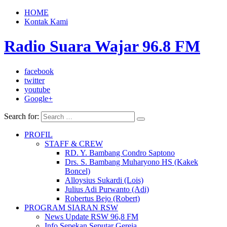
HOME
Kontak Kami
Radio Suara Wajar 96.8 FM
facebook
twitter
youtube
Google+
Search for:
PROFIL
STAFF & CREW
RD. Y. Bambang Condro Saptono
Drs. S. Bambang Muharyono HS (Kakek
Boncel)
Alloysius Sukardi (Lois)
Julius Adi Purwanto (Adi)
Robertus Bejo (Robert)
PROGRAM SIARAN RSW
News Update RSW 96,8 FM
Info Sepekan Seputar Gereja