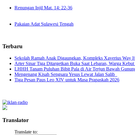
Renungan Injil Mat. 14: 22-36
Pakaian Adat Sulawesi Tengah
Terbaru
Sekolah Ramah Anak Digaungkan, Kompleks Xaverius Way Ha
Arter Sinar Tiga Ditargetkan Buka Saat Lebaran, Warga Kebut
LHHH Tanam Puluhan Bibit Pala di Air Terjun Bawah Gunun
Mengenang Kisah Sengsara Yesus Lewat Jalan Salib
Tiga Pesan Paus Leo XIV untuk Masa Prapaskah 2026
Translator
Translate to: