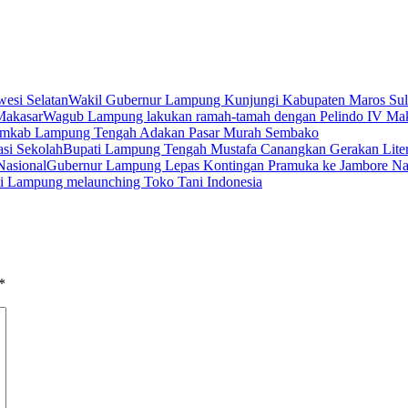
Wakil Gubernur Lampung Kunjungi Kabupaten Maros Sula
Wagub Lampung lakukan ramah-tamah dengan Pelindo IV Ma
mkab Lampung Tengah Adakan Pasar Murah Sembako
Bupati Lampung Tengah Mustafa Canangkan Gerakan Liter
Gubernur Lampung Lepas Kontingan Pramuka ke Jambore Na
si Lampung melaunching Toko Tani Indonesia
*