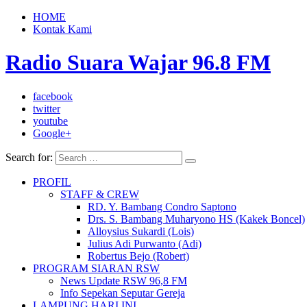
HOME
Kontak Kami
Radio Suara Wajar 96.8 FM
facebook
twitter
youtube
Google+
Search for:
PROFIL
STAFF & CREW
RD. Y. Bambang Condro Saptono
Drs. S. Bambang Muharyono HS (Kakek Boncel)
Alloysius Sukardi (Lois)
Julius Adi Purwanto (Adi)
Robertus Bejo (Robert)
PROGRAM SIARAN RSW
News Update RSW 96,8 FM
Info Sepekan Seputar Gereja
LAMPUNG HARI INI