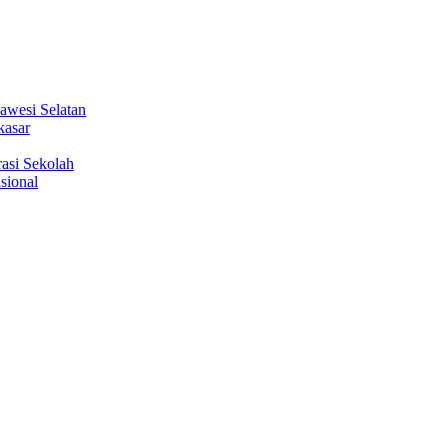
wesi Selatan
kasar
asi Sekolah
sional