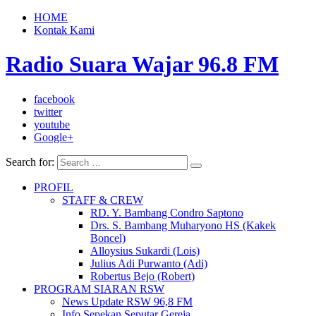
HOME
Kontak Kami
Radio Suara Wajar 96.8 FM
facebook
twitter
youtube
Google+
Search for:
PROFIL
STAFF & CREW
RD. Y. Bambang Condro Saptono
Drs. S. Bambang Muharyono HS (Kakek
Boncel)
Alloysius Sukardi (Lois)
Julius Adi Purwanto (Adi)
Robertus Bejo (Robert)
PROGRAM SIARAN RSW
News Update RSW 96,8 FM
Info Sepekan Seputar Gereja