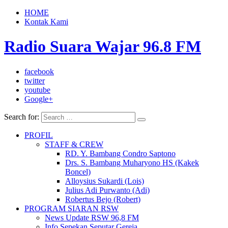
HOME
Kontak Kami
Radio Suara Wajar 96.8 FM
facebook
twitter
youtube
Google+
Search for:
PROFIL
STAFF & CREW
RD. Y. Bambang Condro Saptono
Drs. S. Bambang Muharyono HS (Kakek
Boncel)
Alloysius Sukardi (Lois)
Julius Adi Purwanto (Adi)
Robertus Bejo (Robert)
PROGRAM SIARAN RSW
News Update RSW 96,8 FM
Info Sepekan Seputar Gereja