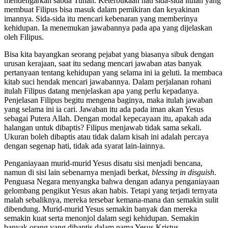
mendengarkan sabda Tuhan. Keterbukaan hati sida-sida itulah yang
membuat Filipus bisa masuk dalam pemikiran dan keyakinan
imannya. Sida-sida itu mencari kebenaran yang memberinya
kehidupan. Ia menemukan jawabannya pada apa yang dijelaskan
oleh Filipus.
Bisa kita bayangkan seorang pejabat yang biasanya sibuk dengan
urusan kerajaan, saat itu sedang mencari jawaban atas banyak
pertanyaan tentang kehidupan yang selama ini ia geluti. Ia membaca
kitab suci hendak mencari jawabannya. Dalam perjalanan rohani
itulah Filipus datang menjelaskan apa yang perlu kepadanya.
Penjelasan Filipus begitu mengena baginya, maka itulah jawaban
yang selama ini ia cari. Jawaban itu ada pada iman akan Yesus
sebagai Putera Allah. Dengan modal kepecayaan itu, apakah ada
halangan untuk dibaptis? Filipus menjawab tidak sama sekali.
Ukuran boleh dibaptis atau tidak dalam kisah ini adalah percaya
dengan segenap hati, tidak ada syarat lain-lainnya.
Penganiayaan murid-murid Yesus disatu sisi menjadi bencana,
namun di sisi lain sebenarnya menjadi berkat,
blessing in disguish
.
Penguasa Negara menyangka bahwa dengan adanya penganiayaan
gelombang pengikut Yesus akan habis. Tetapi yang terjadi ternyata
malah sebaliknya, mereka tersebar kemana-mana dan semakin sulit
dibendung. Murid-murid Yesus semakin banyak dan mereka
semakin kuat serta menonjol dalam segi kehidupan. Semakin
banyak orang yang dibaptis dalam nama Yesus Kristus.