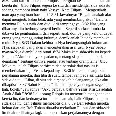
8:29 Lalu kata Roh kepada Filipus: “Pergilah ke situ dan dekatilah
kereta itu!” 8:30 Filipus segera ke situ dan mendengar sida-sida itu
sedang membaca kitab nabi Yesaya. Kata Filipus: “Mengertikah
tuan apa yang tuan baca itu?” 8:31 Jawabnya: “Bagaimanakah aku
dapat mengerti, kalau tidak ada yang membimbing aku?” Lalu ia
meminta Filipus naik dan duduk di sampingnya. 8:32 Nas yang
dibacanya itu berbunyi seperti berikut: Seperti seekor domba Ia
dibawa ke pembantaian; dan seperti anak domba yang kelu di depan
orang yang menggunting bulunya, demikianlah Ia tidak membuka
mulut-Nya. 8:33 Dalam kehinaan-Nya berlangsunglah hukuman-
Nya; siapakah yang akan menceriterakan asal-usul-Nya? Sebab
nyawa-Nya diambil dari bumi. 8:34 Maka kata sida-sida itu kepada
Filipus: “Aku bertanya kepadamu, tentang siapakah nabi berkata
demikian? Tentang dirinya sendiri atau tentang orang lain?” 8:35
Maka mulailah Filipus berbicara dan bertolak dari nas itu ia
memberitakan Injil Yesus kepadanya. 8:36 Mereka melanjutkan
perjalanan mereka, dan tiba di suatu tempat yang ada air. Lalu kata
sida-sida itu: “Lihat, di situ ada air; apakah halangannya, jika aku
dibaptis?” 8:37 Sahut Filipus: “Jika tuan percaya dengan segenap
hati, boleh.” Jawabnya: “Aku percaya, bahwa Yesus Kristus adalah
Anak Allah.” 8:38 Lalu orang Etiopia itu menyuruh menghentikan
kereta itu, dan keduanya turun ke dalam air, baik Filipus maupun
sida-sida itu, dan Filipus membaptis dia. 8:39 Dan setelah mereka
keluar dari air, Roh Tuhan tiba-tiba melarikan Filipus dan sida-sida
itu tidak melihatnya lagi. Ia meneruskan perjalanannya dengan