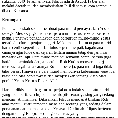
sukacita. 8:40 Tetapi ternyata Filipus ada di Asdod. Ia berjalan
melalui daerah itu dan memberitakan Injil di semua kota sampai ia
tiba di Kaisarea.
Renungan
Peristiwa paskah selain membuat para murid percaya akan Yesus
sebagai Mesias, juga membuat para murid harus tersebar kemana-
mana. Peristiwa penganiayaan dan perburuan murid-murid Yesus
terjadi di seluruh penjuru negeri. Maka mau tidak mau para murid
harus cerdik seperti ular dan tulus seperti merpati, bagaimana
caranya agar lolos dari kejaran tentara namun tetap dengan misi
mewartakan Injil. Para murid menjadi semakin berani namun juga
hati-hati, bertindak dengan cerdik. Roh Kudus menyertai perjalanan
mereka, bagaimana caranya Roh itu bekerja, para murid juga tidak
tahu persis. Hanya saja para murid mempunyai keberanian yang luar
biasa dan bisa berkata-kata dan menjelaskan tentang kitab Suci
perihal Yesus Kristus Putera Allah.
Hari ini dikisahkan bagaimana perjalanan indah salah satu murid
yang memberitakan Injil dan membaptis seorang asing yang sedang
mencari jati imannya. Dikisahkan Filipus mendapat bisikan Roh
agar menuju suatu tempat dimana ada seorang yang sedang dalam
perjalanan dan membaca kitab Yesaya. Di situlah Filipus bertemu
dengan orang Etiopia, seorang sida-sida, yang hendak