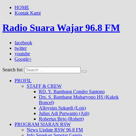
HOME
Kontak Kami
Radio Suara Wajar 96.8 FM
facebook
twitter
youtube
Google+
Search for:
PROFIL
STAFF & CREW
RD. Y. Bambang Condro Saptono
Drs. S. Bambang Muharyono HS (Kakek
Boncel)
Alloysius Sukardi (Lois)
Julius Adi Purwanto (Adi)
Robertus Bejo (Robert)
PROGRAM SIARAN RSW
News Update RSW 96,8 FM
Info Sepekan Seputar Gereja