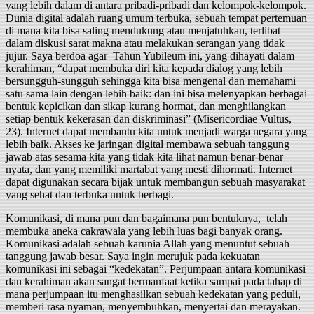
yang lebih dalam di antara pribadi-pribadi dan kelompok-kelompok.
Dunia digital adalah ruang umum terbuka, sebuah tempat pertemuan
di mana kita bisa saling mendukung atau menjatuhkan, terlibat
dalam diskusi sarat makna atau melakukan serangan yang tidak
jujur. Saya berdoa agar Tahun Yubileum ini, yang dihayati dalam
kerahiman, “dapat membuka diri kita kepada dialog yang lebih
bersungguh-sungguh sehingga kita bisa mengenal dan memahami
satu sama lain dengan lebih baik: dan ini bisa melenyapkan berbagai
bentuk kepicikan dan sikap kurang hormat, dan menghilangkan
setiap bentuk kekerasan dan diskriminasi” (Misericordiae Vultus,
23). Internet dapat membantu kita untuk menjadi warga negara yang
lebih baik. Akses ke jaringan digital membawa sebuah tanggung
jawab atas sesama kita yang tidak kita lihat namun benar-benar
nyata, dan yang memiliki martabat yang mesti dihormati. Internet
dapat digunakan secara bijak untuk membangun sebuah masyarakat
yang sehat dan terbuka untuk berbagi.
Komunikasi, di mana pun dan bagaimana pun bentuknya, telah
membuka aneka cakrawala yang lebih luas bagi banyak orang.
Komunikasi adalah sebuah karunia Allah yang menuntut sebuah
tanggung jawab besar. Saya ingin merujuk pada kekuatan
komunikasi ini sebagai “kedekatan”. Perjumpaan antara komunikasi
dan kerahiman akan sangat bermanfaat ketika sampai pada tahap di
mana perjumpaan itu menghasilkan sebuah kedekatan yang peduli,
memberi rasa nyaman, menyembuhkan, menyertai dan merayakan.