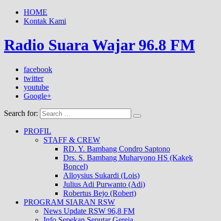
HOME
Kontak Kami
Radio Suara Wajar 96.8 FM
facebook
twitter
youtube
Google+
Search for:
PROFIL
STAFF & CREW
RD. Y. Bambang Condro Saptono
Drs. S. Bambang Muharyono HS (Kakek
Boncel)
Alloysius Sukardi (Lois)
Julius Adi Purwanto (Adi)
Robertus Bejo (Robert)
PROGRAM SIARAN RSW
News Update RSW 96,8 FM
Info Sepekan Seputar Gereja