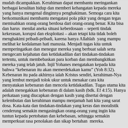
mudah dicampakkan. Kerahiman dapat membantu meringankan
berbagai kesulitan hidup dan memberi kehangatan kepada mereka
yang hanya mengenal dinginnya penghakiman. Semoga cara kita
berkomunikasi membantu mengatasi pola pikir yang dengan tegas
memisahkan orang-orang berdosa dari orang-orang benar. Kita bisa
dan harus menilai aneka situasi keberdosaan – seperti tindak
kekerasan, korupsi dan eksploitasi – akan tetapi kita tidak boleh
menghakimi pribadi-pribadi, karena hanya Allahlah yang mampu
melihat ke kedalaman hati manusia. Menjadi tugas kita untuk
memperingatkan dan menegur mereka yang berbuat salah serta
mengecam kejahatan dan ketidakadilan dari tindakan-tindakan
tertentu, untuk membebaskan para korban dan membangkitkan
mereka yang telah jatuh. Injil Yohanes mengatakan kepada kita
bahwa “kebenaran itu akan memerdekakan kamu” (Yoh 8:32).
Kebenaran itu pada akhirnya ialah Kristus sendiri, kerahiman-Nya
yang lembut menjadi tolok ukur untuk menakar cara kita
menyatakan kebenaran dan mencela ketidakadilan. Tugas utama kita
adalah menegakkan kebenaran di dalam kasih (bdk. Ef 4:15). Hanya
perkataan yang diucapkan dengan kasih yang disertai dengan
kelembutan dan kerahiman mampu menjamah hati kita yang sarat
dosa. Kata-kata dan tindakan-tindakan yang keras dan moralistik
cenderung semakin mengasingkan orang-orang yang ingin kita
tuntun kepada pertobatan dan kebebasan, sehingga semakin
memperkuat rasa penolakan dan sikap bertahan mereka.