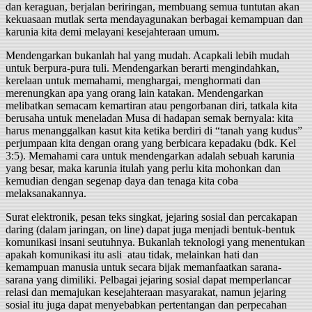
dan keraguan, berjalan beriringan, membuang semua tuntutan akan
kekuasaan mutlak serta mendayagunakan berbagai kemampuan dan
karunia kita demi melayani kesejahteraan umum.
Mendengarkan bukanlah hal yang mudah. Acapkali lebih mudah
untuk berpura-pura tuli. Mendengarkan berarti mengindahkan,
kerelaan untuk memahami, menghargai, menghormati dan
merenungkan apa yang orang lain katakan. Mendengarkan
melibatkan semacam kemartiran atau pengorbanan diri, tatkala kita
berusaha untuk meneladan Musa di hadapan semak bernyala: kita
harus menanggalkan kasut kita ketika berdiri di “tanah yang kudus”
perjumpaan kita dengan orang yang berbicara kepadaku (bdk. Kel
3:5). Memahami cara untuk mendengarkan adalah sebuah karunia
yang besar, maka karunia itulah yang perlu kita mohonkan dan
kemudian dengan segenap daya dan tenaga kita coba
melaksanakannya.
Surat elektronik, pesan teks singkat, jejaring sosial dan percakapan
daring (dalam jaringan, on line) dapat juga menjadi bentuk-bentuk
komunikasi insani seutuhnya. Bukanlah teknologi yang menentukan
apakah komunikasi itu asli atau tidak, melainkan hati dan
kemampuan manusia untuk secara bijak memanfaatkan sarana-
sarana yang dimiliki. Pelbagai jejaring sosial dapat memperlancar
relasi dan memajukan kesejahteraan masyarakat, namun jejaring
sosial itu juga dapat menyebabkan pertentangan dan perpecahan