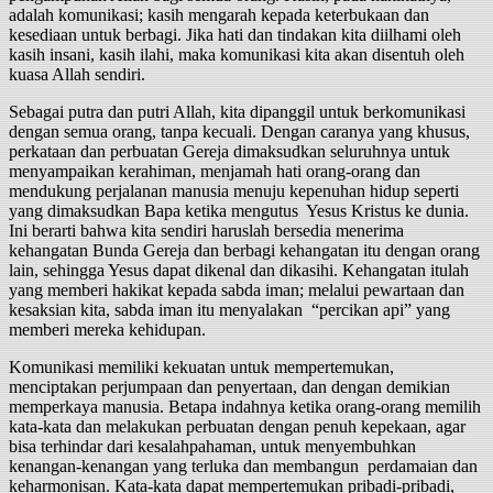
adalah komunikasi; kasih mengarah kepada keterbukaan dan
kesediaan untuk berbagi. Jika hati dan tindakan kita diilhami oleh
kasih insani, kasih ilahi, maka komunikasi kita akan disentuh oleh
kuasa Allah sendiri.
Sebagai putra dan putri Allah, kita dipanggil untuk berkomunikasi
dengan semua orang, tanpa kecuali. Dengan caranya yang khusus,
perkataan dan perbuatan Gereja dimaksudkan seluruhnya untuk
menyampaikan kerahiman, menjamah hati orang-orang dan
mendukung perjalanan manusia menuju kepenuhan hidup seperti
yang dimaksudkan Bapa ketika mengutus Yesus Kristus ke dunia.
Ini berarti bahwa kita sendiri haruslah bersedia menerima
kehangatan Bunda Gereja dan berbagi kehangatan itu dengan orang
lain, sehingga Yesus dapat dikenal dan dikasihi. Kehangatan itulah
yang memberi hakikat kepada sabda iman; melalui pewartaan dan
kesaksian kita, sabda iman itu menyalakan “percikan api” yang
memberi mereka kehidupan.
Komunikasi memiliki kekuatan untuk mempertemukan,
menciptakan perjumpaan dan penyertaan, dan dengan demikian
memperkaya manusia. Betapa indahnya ketika orang-orang memilih
kata-kata dan melakukan perbuatan dengan penuh kepekaan, agar
bisa terhindar dari kesalahpahaman, untuk menyembuhkan
kenangan-kenangan yang terluka dan membangun perdamaian dan
keharmonisan. Kata-kata dapat mempertemukan pribadi-pribadi,