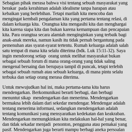
Sebagian pihak merasa bahwa visi tentang sebuah masyarakat yang
berakar pada kerahiman adalah idealisme tanpa harapan atau
kebaikan yang berlebihan. Tetapi marilah kita mencoba dan
mengingat kembali pengalaman kita yang pertama tentang relasi, di
dalam keluarga kita. Orangtua kita mengasihi kita dan menghargai
kita karena siapa kita dan bukan karena kemampuan dan pencapaian
kita. Para orangtua secara alamiah menginginkan yang terbaik bagi
anak-anak mereka, namun kasih itu tidak pernah bergantung pada
pemenuhan atas syarat-syarat tertentu. Rumah keluarga adalah salah
satu tempat di mana kita selalu diterima (bdk. Luk 15:11-32). Saya
ingin mendorong setiap orang untuk melihat masyarakat bukan
sebagai sebuah forum di mana orang-orang yang tidak saling
mengenal bersaing dan berupaya tampil di puncak, tetapi terlebih
sebagai sebuah rumah atau sebuah keluarga, di mana pintu selalu
terbuka dan setiap orang merasa diterima.
Untuk mewujudkan hal ini, maka pertama-tama kita harus
mendengarkan. Berkomunikasi berarti berbagi, dan berbagi
menuntut sikap mendengarkan dan menerima. Mendengarkan
bermakna lebih dalam dari sekedar mendengar. Mendengar adalah
tentang menerima informasi, sedangkan mendengarkan adalah
tentang komunikasi yang mensyaratkan kedekatan dan keakraban.
Mendengarkan memungkinkan kita melakukan hal-hal yang benar,
dan tidak sekadar menjadi penonton, pengguna atau pemakai yang
pasif. Mendengarkan juga berarti mampu berbagi aneka persoalan