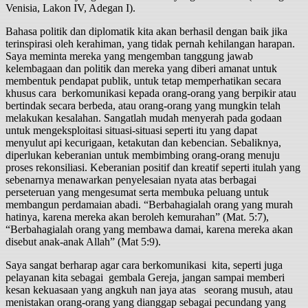
Venisia, Lakon IV, Adegan I).
Bahasa politik dan diplomatik kita akan berhasil dengan baik jika
terinspirasi oleh kerahiman, yang tidak pernah kehilangan harapan.
Saya meminta mereka yang mengemban tanggung jawab
kelembagaan dan politik dan mereka yang diberi amanat untuk
membentuk pendapat publik, untuk tetap memperhatikan secara
khusus cara berkomunikasi kepada orang-orang yang berpikir atau
bertindak secara berbeda, atau orang-orang yang mungkin telah
melakukan kesalahan. Sangatlah mudah menyerah pada godaan
untuk mengeksploitasi situasi-situasi seperti itu yang dapat
menyulut api kecurigaan, ketakutan dan kebencian. Sebaliknya,
diperlukan keberanian untuk membimbing orang-orang menuju
proses rekonsiliasi. Keberanian positif dan kreatif seperti itulah yang
sebenarnya menawarkan penyelesaian nyata atas berbagai
perseteruan yang mengesumat serta membuka peluang untuk
membangun perdamaian abadi. “Berbahagialah orang yang murah
hatinya, karena mereka akan beroleh kemurahan” (Mat. 5:7),
“Berbahagialah orang yang membawa damai, karena mereka akan
disebut anak-anak Allah” (Mat 5:9).
Saya sangat berharap agar cara berkomunikasi kita, seperti juga
pelayanan kita sebagai gembala Gereja, jangan sampai memberi
kesan kekuasaan yang angkuh nan jaya atas seorang musuh, atau
menistakan orang-orang yang dianggap sebagai pecundang yang