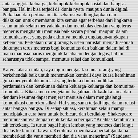
antar anggota keluarga, kelompok-kelompok sosial dan bangsa-
bangsa. Hal ini bisa terjadi di dunia nyata maupun dunia digital.
Perkataan dan perbuatan kita seharusnya diungkapkan dan
dilakukan untuk membantu kita semua agar terbebas dari lingkaran
setan untuk selalu menyalahkan dan membalas dendam yang terus
menerus menghantui manusia baik secara pribadi maupun dalam
komunitasnya, yang pada akhirnya memicu ungkapan-ungkapan
kebencian. Perkataan orang-orang Kristen haruslah menjadi sebuah
dukungan terus menerus bagi komunitas dan bahkan dalam hal di
mana manusia harus mengutuk kejahatan dengan tegas, hal ini
seharusnya tidak sampai memutus relasi dan komunikasi.
Karena alasan inilah, saya ingin mengajak semua orang yang
berkehendak baik untuk menemukan kembali daya kuasa kerahiman
guna menyembuhkan relasi yang terluka dan memulihkan
perdamaian dan kerukunan dalam keluarga-keluarga dan komunitas-
komunitas. Kita semua mengetahui bagaimana luka-luka lama dan
dendam kesumat dapat menjerat manusia dalam menghalangi
komunikasi dan rekonsiliasi. Hal yang sama terjadi juga dalam relasi
antar bangsa-bangsa. Di setiap situasi, kerahiman selalu mampu
menciptakan cara baru untuk berbicara dan berdialog. Shakespeare
merumuskannya dengan elok ketika ia berujar: “Kualitas kerahiman
tak terkekang. Ia turun bagai hujan lembut yang menetes dari langit
di atas ke bumi di bawah. Kerahiman membawa berkat ganda: ia
memberkati dia yang memberi dan dia yang menerima” (Saudagar