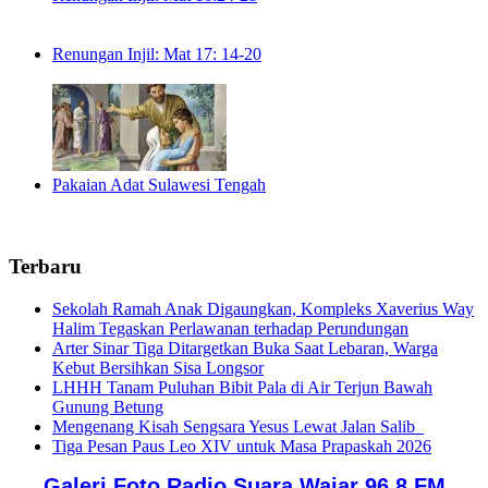
Renungan Injil: Mat 17: 14-20
Pakaian Adat Sulawesi Tengah
Terbaru
Sekolah Ramah Anak Digaungkan, Kompleks Xaverius Way
Halim Tegaskan Perlawanan terhadap Perundungan
Arter Sinar Tiga Ditargetkan Buka Saat Lebaran, Warga
Kebut Bersihkan Sisa Longsor
LHHH Tanam Puluhan Bibit Pala di Air Terjun Bawah
Gunung Betung
Mengenang Kisah Sengsara Yesus Lewat Jalan Salib
Tiga Pesan Paus Leo XIV untuk Masa Prapaskah 2026
Galeri Foto Radio Suara Wajar 96,8 FM