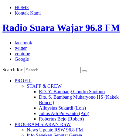
HOME
Kontak Kami
Radio Suara Wajar 96.8 FM
facebook
twitter
youtube
Google+
Search for:
PROFIL
STAFF & CREW
RD. Y. Bambang Condro Saptono
Drs. S. Bambang Muharyono HS (Kakek
Boncel)
Alloysius Sukardi (Lois)
Julius Adi Purwanto (Adi)
Robertus Bejo (Robert)
PROGRAM SIARAN RSW
News Update RSW 96,8 FM
Info Sepekan Seputar Gereja