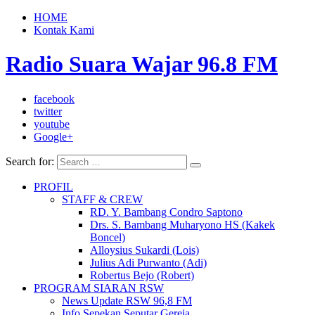
HOME
Kontak Kami
Radio Suara Wajar 96.8 FM
facebook
twitter
youtube
Google+
Search for:
PROFIL
STAFF & CREW
RD. Y. Bambang Condro Saptono
Drs. S. Bambang Muharyono HS (Kakek
Boncel)
Alloysius Sukardi (Lois)
Julius Adi Purwanto (Adi)
Robertus Bejo (Robert)
PROGRAM SIARAN RSW
News Update RSW 96,8 FM
Info Sepekan Seputar Gereja