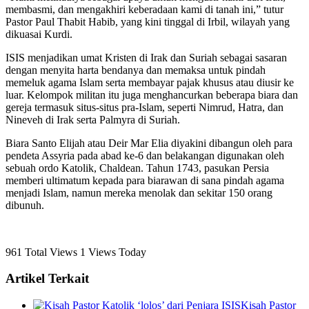
membasmi, dan mengakhiri keberadaan kami di tanah ini,” tutur
Pastor Paul Thabit Habib, yang kini tinggal di Irbil, wilayah yang
dikuasai Kurdi.
ISIS menjadikan umat Kristen di Irak dan Suriah sebagai sasaran
dengan menyita harta bendanya dan memaksa untuk pindah
memeluk agama Islam serta membayar pajak khusus atau diusir ke
luar. Kelompok militan itu juga menghancurkan beberapa biara dan
gereja termasuk situs-situs pra-Islam, seperti Nimrud, Hatra, dan
Nineveh di Irak serta Palmyra di Suriah.
Biara Santo Elijah atau Deir Mar Elia diyakini dibangun oleh para
pendeta Assyria pada abad ke-6 dan belakangan digunakan oleh
sebuah ordo Katolik, Chaldean. Tahun 1743, pasukan Persia
memberi ultimatum kepada para biarawan di sana pindah agama
menjadi Islam, namun mereka menolak dan sekitar 150 orang
dibunuh.
961 Total Views
1 Views Today
Artikel Terkait
Kisah Pastor