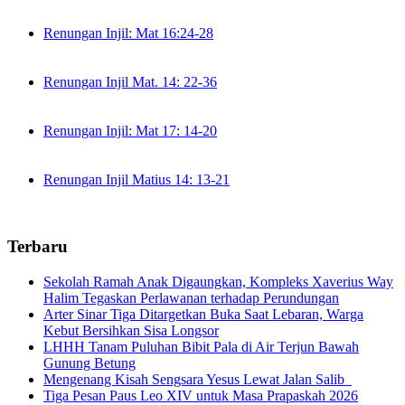
Renungan Injil: Mat 16:24-28
Renungan Injil Mat. 14: 22-36
Renungan Injil: Mat 17: 14-20
Renungan Injil Matius 14: 13-21
Terbaru
Sekolah Ramah Anak Digaungkan, Kompleks Xaverius Way
Halim Tegaskan Perlawanan terhadap Perundungan
Arter Sinar Tiga Ditargetkan Buka Saat Lebaran, Warga
Kebut Bersihkan Sisa Longsor
LHHH Tanam Puluhan Bibit Pala di Air Terjun Bawah
Gunung Betung
Mengenang Kisah Sengsara Yesus Lewat Jalan Salib
Tiga Pesan Paus Leo XIV untuk Masa Prapaskah 2026