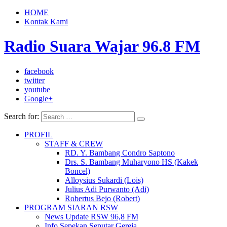
HOME
Kontak Kami
Radio Suara Wajar 96.8 FM
facebook
twitter
youtube
Google+
Search for:
PROFIL
STAFF & CREW
RD. Y. Bambang Condro Saptono
Drs. S. Bambang Muharyono HS (Kakek
Boncel)
Alloysius Sukardi (Lois)
Julius Adi Purwanto (Adi)
Robertus Bejo (Robert)
PROGRAM SIARAN RSW
News Update RSW 96,8 FM
Info Sepekan Seputar Gereja