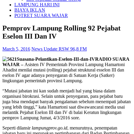
LAMPUNG HARI INI
BIAYA IKLAN
POTRET SUARA WAJAR
Pemprov Lampung Rolling 92 Pejabat
Eselon III Dan IV
March 5, 2016
News Update RSW 96,8 FM
RADIO SUARA
WAJAR –
Asisten IV Pemerintah Provinsi Lampung Hamartoni
Ahadist menilai mutasi (rolling) pejabat struktural esselon III dan
eselon IV agar adanya penyegaran di Satuan Kerja (Satker)
lingkungan pemerintah provinsi Lampung.
“Mutasi jabatan ini kan sudah menjadi hal yang biasa dalam
organisasi birokrasi. Selain untuk penyegaran, para pejabat baru
juga bisa mendapat banyak pengalaman sebelum menempati jabatan
yang lebih tinggi,” kata Hamartoni saat diwawancarai media usai
melantik Pejabat Eselon III dan IV di balai Keratun lingkungan
pemprov Lampung Jumat, 4/3/2016 sore.
Seperti dilansir
lampungprov.go.id
, menurutnya, penempatan
jabatan baru ini merupakan pertimbangan dari Badan Pertimbangan