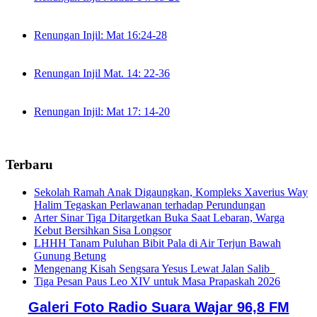
Renungan Injil: Mat 16:24-28
Renungan Injil Mat. 14: 22-36
Renungan Injil: Mat 17: 14-20
Terbaru
Sekolah Ramah Anak Digaungkan, Kompleks Xaverius Way
Halim Tegaskan Perlawanan terhadap Perundungan
Arter Sinar Tiga Ditargetkan Buka Saat Lebaran, Warga
Kebut Bersihkan Sisa Longsor
LHHH Tanam Puluhan Bibit Pala di Air Terjun Bawah
Gunung Betung
Mengenang Kisah Sengsara Yesus Lewat Jalan Salib
Tiga Pesan Paus Leo XIV untuk Masa Prapaskah 2026
Galeri Foto Radio Suara Wajar 96,8 FM