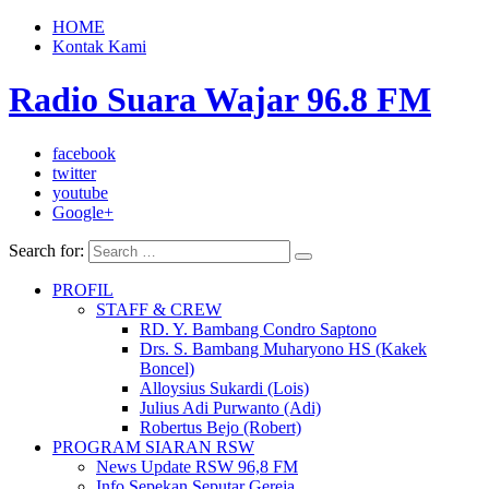
HOME
Kontak Kami
Radio Suara Wajar 96.8 FM
facebook
twitter
youtube
Google+
Search for:
PROFIL
STAFF & CREW
RD. Y. Bambang Condro Saptono
Drs. S. Bambang Muharyono HS (Kakek
Boncel)
Alloysius Sukardi (Lois)
Julius Adi Purwanto (Adi)
Robertus Bejo (Robert)
PROGRAM SIARAN RSW
News Update RSW 96,8 FM
Info Sepekan Seputar Gereja