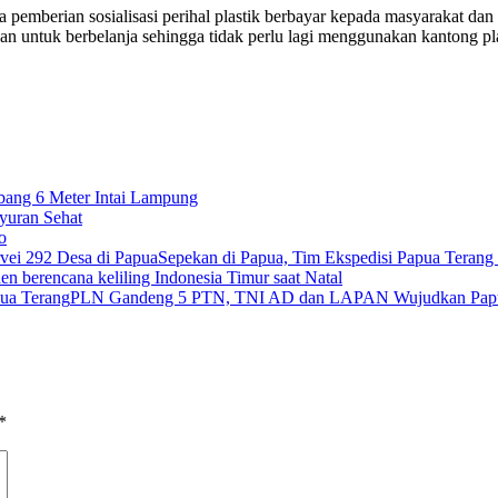
ga pemberian sosialisasi perihal plastik berbayar kepada masyarakat da
n untuk berbelanja sehingga tidak perlu lagi menggunakan kantong pla
ng 6 Meter Intai Lampung
ayuran Sehat
o
Sepekan di Papua, Tim Ekspedisi Papua Terang 
den berencana keliling Indonesia Timur saat Natal
PLN Gandeng 5 PTN, TNI AD dan LAPAN Wujudkan Papu
*