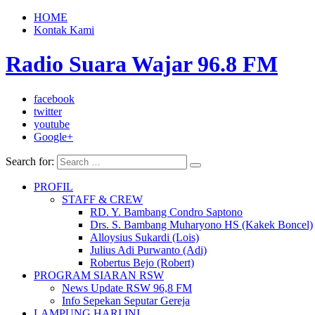
HOME
Kontak Kami
Radio Suara Wajar 96.8 FM
facebook
twitter
youtube
Google+
Search for:
PROFIL
STAFF & CREW
RD. Y. Bambang Condro Saptono
Drs. S. Bambang Muharyono HS (Kakek Boncel)
Alloysius Sukardi (Lois)
Julius Adi Purwanto (Adi)
Robertus Bejo (Robert)
PROGRAM SIARAN RSW
News Update RSW 96,8 FM
Info Sepekan Seputar Gereja
LAMPUNG HARI INI