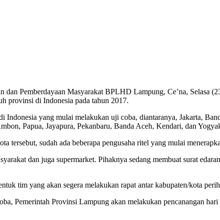
 dan Pemberdayaan Masyarakat BPLHD Lampung, Ce’na, Selasa (23/2
uh provinsi di Indonesia pada tahun 2017.
 di Indonesia yang mulai melakukan uji coba, diantaranya, Jakarta, B
mbon, Papua, Jayapura, Pekanbaru, Banda Aceh, Kendari, dan Yogyak
 tersebut, sudah ada beberapa pengusaha ritel yang mulai menerapkan 
asyarakat dan juga supermarket. Pihaknya sedang membuat surat edaran 
tuk tim yang akan segera melakukan rapat antar kabupaten/kota perih
 coba, Pemerintah Provinsi Lampung akan melakukan pencanangan hari 