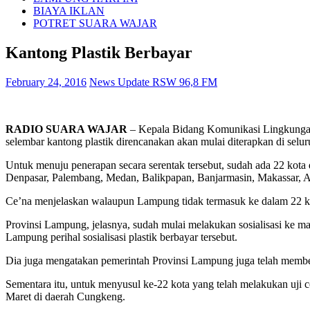
BIAYA IKLAN
POTRET SUARA WAJAR
Kantong Plastik Berbayar
February 24, 2016
News Update RSW 96,8 FM
RADIO SUARA WAJAR
– Kepala Bidang Komunikasi Lingkungan
selembar kantong plastik direncanakan akan mulai diterapkan di selur
Untuk menuju penerapan secara serentak tersebut, sudah ada 22 kota
Denpasar, Palembang, Medan, Balikpapan, Banjarmasin, Makassar, A
Ce’na menjelaskan walaupun Lampung tidak termasuk ke dalam 22 kota
Provinsi Lampung, jelasnya, sudah mulai melakukan sosialisasi ke m
Lampung perihal sosialisasi plastik berbayar tersebut.
Dia juga mengatakan pemerintah Provinsi Lampung juga telah memben
Sementara itu, untuk menyusul ke-22 kota yang telah melakukan uji
Maret di daerah Cungkeng.