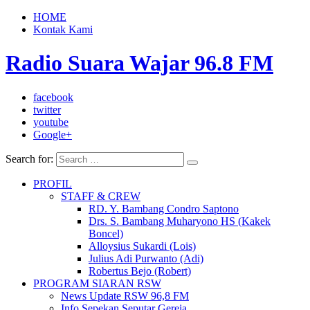
HOME
Kontak Kami
Radio Suara Wajar 96.8 FM
facebook
twitter
youtube
Google+
Search for:
PROFIL
STAFF & CREW
RD. Y. Bambang Condro Saptono
Drs. S. Bambang Muharyono HS (Kakek
Boncel)
Alloysius Sukardi (Lois)
Julius Adi Purwanto (Adi)
Robertus Bejo (Robert)
PROGRAM SIARAN RSW
News Update RSW 96,8 FM
Info Sepekan Seputar Gereja