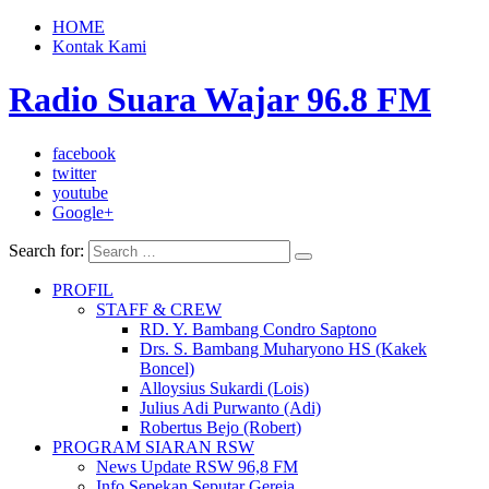
HOME
Kontak Kami
Radio Suara Wajar 96.8 FM
facebook
twitter
youtube
Google+
Search for:
PROFIL
STAFF & CREW
RD. Y. Bambang Condro Saptono
Drs. S. Bambang Muharyono HS (Kakek
Boncel)
Alloysius Sukardi (Lois)
Julius Adi Purwanto (Adi)
Robertus Bejo (Robert)
PROGRAM SIARAN RSW
News Update RSW 96,8 FM
Info Sepekan Seputar Gereja