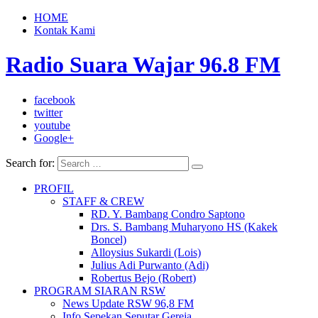
HOME
Kontak Kami
Radio Suara Wajar 96.8 FM
facebook
twitter
youtube
Google+
Search for:
PROFIL
STAFF & CREW
RD. Y. Bambang Condro Saptono
Drs. S. Bambang Muharyono HS (Kakek
Boncel)
Alloysius Sukardi (Lois)
Julius Adi Purwanto (Adi)
Robertus Bejo (Robert)
PROGRAM SIARAN RSW
News Update RSW 96,8 FM
Info Sepekan Seputar Gereja