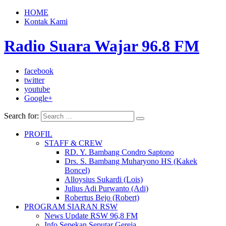
HOME
Kontak Kami
Radio Suara Wajar 96.8 FM
facebook
twitter
youtube
Google+
Search for:
PROFIL
STAFF & CREW
RD. Y. Bambang Condro Saptono
Drs. S. Bambang Muharyono HS (Kakek
Boncel)
Alloysius Sukardi (Lois)
Julius Adi Purwanto (Adi)
Robertus Bejo (Robert)
PROGRAM SIARAN RSW
News Update RSW 96,8 FM
Info Sepekan Seputar Gereja