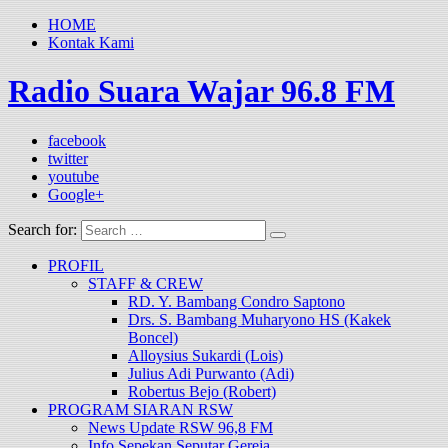
HOME
Kontak Kami
Radio Suara Wajar 96.8 FM
facebook
twitter
youtube
Google+
Search for:
PROFIL
STAFF & CREW
RD. Y. Bambang Condro Saptono
Drs. S. Bambang Muharyono HS (Kakek
Boncel)
Alloysius Sukardi (Lois)
Julius Adi Purwanto (Adi)
Robertus Bejo (Robert)
PROGRAM SIARAN RSW
News Update RSW 96,8 FM
Info Sepekan Seputar Gereja