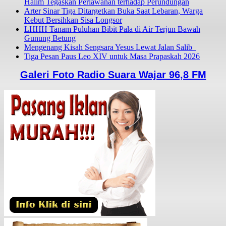
Halim Tegaskan Perlawanan terhadap Perundungan
Arter Sinar Tiga Ditargetkan Buka Saat Lebaran, Warga
Kebut Bersihkan Sisa Longsor
LHHH Tanam Puluhan Bibit Pala di Air Terjun Bawah
Gunung Betung
Mengenang Kisah Sengsara Yesus Lewat Jalan Salib
Tiga Pesan Paus Leo XIV untuk Masa Prapaskah 2026
Galeri Foto Radio Suara Wajar 96,8 FM