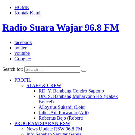
HOME
Kontak Kami
Radio Suara Wajar 96.8 FM
facebook
twitter
youtube
Google+
Search for:
PROFIL
STAFF & CREW
RD. Y. Bambang Condro Saptono
Drs. S. Bambang Muharyono HS (Kakek
Boncel)
Alloysius Sukardi (Lois)
Julius Adi Purwanto (Adi)
Robertus Bejo (Robert)
PROGRAM SIARAN RSW
News Update RSW 96,8 FM
Info Sepekan Seputar Gereja