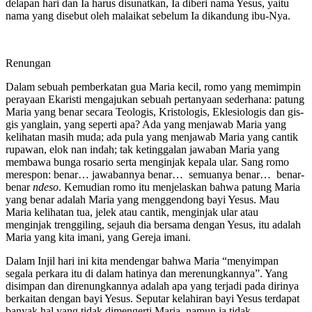
delapan hari dan Ia harus disunatkan, Ia diberi nama Yesus, yaitu
nama yang disebut oleh malaikat sebelum Ia dikandung ibu-Nya.
Renungan
Dalam sebuah pemberkatan gua Maria kecil, romo yang memimpin
perayaan Ekaristi mengajukan sebuah pertanyaan sederhana: patung
Maria yang benar secara Teologis, Kristologis, Eklesiologis dan gis-
gis yanglain, yang seperti apa? Ada yang menjawab Maria yang
kelihatan masih muda; ada pula yang menjawab Maria yang cantik
rupawan, elok nan indah; tak ketinggalan jawaban Maria yang
membawa bunga rosario serta menginjak kepala ular. Sang romo
merespon: benar… jawabannya benar… semuanya benar… benar-
benar
ndeso
. Kemudian romo itu menjelaskan bahwa patung Maria
yang benar adalah Maria yang menggendong bayi Yesus. Mau
Maria kelihatan tua, jelek atau cantik, menginjak ular atau
menginjak trenggiling, sejauh dia bersama dengan Yesus, itu adalah
Maria yang kita imani, yang Gereja imani.
Dalam Injil hari ini kita mendengar bahwa Maria “menyimpan
segala perkara itu di dalam hatinya dan merenungkannya”. Yang
disimpan dan direnungkannya adalah apa yang terjadi pada dirinya
berkaitan dengan bayi Yesus. Seputar kelahiran bayi Yesus terdapat
banyak hal yang tidak dimengerti Maria, namun ia tidak