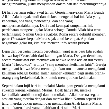
mengumbarnya, justru menyimpan dalam hati dan merenungkannya.
Di hari pertama setiap awal tahun, Gereja merayakan Maria Bunda
Allah. Ada banyak studi dan diskusi mengenai hal ini. Ada yang
keberatan, ada yang menentang, dan ada yang
mempermasalahkannya. Dari abad keempat sampai hari ini,
perdebatan mengenai gelar Maria sebagai Bunda Allah bisa terus
berlangsung. Namun Gereja Katolik Roma secara definitif memberi
gelar
Theotokos
kepadaMaria sejak abad ke empat. Apa dan
bagaimana gelar itu, kita bisa mencari info secara pribadi.
Lepa dari berbagai macam perdebatan, yang jelas bagi kita adalah
bahwa bayi Yesus lahir dari kandungan Maria. Dengan demikian,
secara manusiawi kita menyatakan bahwa Maria adalah ibu Yesus.
Maria “Theotokos”, artinya “yang membuat keilahian lahir”. Gereja
mengimani bahwa Maria memungkinkan umat manusia mengalami
keilahian sebagai berkat. Inilah sumber kekuatan bagi usaha orang-
orang yang berkehendak baik untuk mewujudkan kedamaian.
Seperti dalam Injil hari ini, melalui Maria, para gembala mengalami
sukacita karena kelahiran Mesias. Tidak hanya itu, mereka
kembalilah sambil memuji dan memuliakan Allah karena segala
sesuatu yang mereka dengar dan mereka lihat. Namun seperti kita
tahu, mereka bukan memuji dan memuliakan Allah karena Maria,
namun karena bayi yang dilahirkan dari rahin Maria.