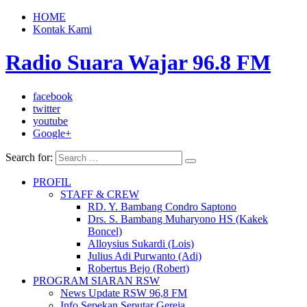
HOME
Kontak Kami
Radio Suara Wajar 96.8 FM
facebook
twitter
youtube
Google+
Search for:
PROFIL
STAFF & CREW
RD. Y. Bambang Condro Saptono
Drs. S. Bambang Muharyono HS (Kakek
Boncel)
Alloysius Sukardi (Lois)
Julius Adi Purwanto (Adi)
Robertus Bejo (Robert)
PROGRAM SIARAN RSW
News Update RSW 96,8 FM
Info Sepekan Seputar Gereja