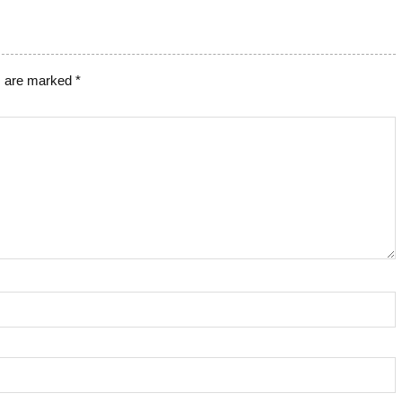
s are marked
*