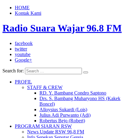
HOME
Kontak Kami
Radio Suara Wajar 96.8 FM
facebook
twitter
youtube
Google+
Search for:
PROFIL
STAFF & CREW
RD. Y. Bambang Condro Saptono
Drs. S. Bambang Muharyono HS (Kakek
Boncel)
Alloysius Sukardi (Lois)
Julius Adi Purwanto (Adi)
Robertus Bejo (Robert)
PROGRAM SIARAN RSW
News Update RSW 96,8 FM
Info Sepekan Seputar Gereja