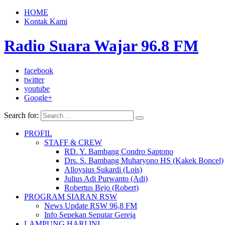
HOME
Kontak Kami
Radio Suara Wajar 96.8 FM
facebook
twitter
youtube
Google+
Search for:
PROFIL
STAFF & CREW
RD. Y. Bambang Condro Saptono
Drs. S. Bambang Muharyono HS (Kakek Boncel)
Alloysius Sukardi (Lois)
Julius Adi Purwanto (Adi)
Robertus Bejo (Robert)
PROGRAM SIARAN RSW
News Update RSW 96,8 FM
Info Sepekan Seputar Gereja
LAMPUNG HARI INI