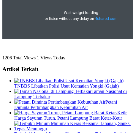
1206 Total Views
1 Views Today
Artikel Terkait
TNBBS Libatkan Polisi Usut Kematian Yongki (Gajah)
Taman Nasional di
Lampung Terbakar
Petani
Diminta Pertimbangkan Kebutuhan Air
Harga Sayuran Turun, Petani Lampung Barat Ketar-Ketir