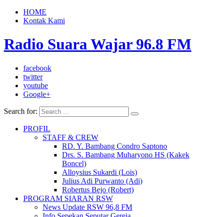
HOME
Kontak Kami
Radio Suara Wajar 96.8 FM
facebook
twitter
youtube
Google+
Search for:
PROFIL
STAFF & CREW
RD. Y. Bambang Condro Saptono
Drs. S. Bambang Muharyono HS (Kakek
Boncel)
Alloysius Sukardi (Lois)
Julius Adi Purwanto (Adi)
Robertus Bejo (Robert)
PROGRAM SIARAN RSW
News Update RSW 96,8 FM
Info Sepekan Seputar Gereja