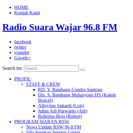
HOME
Kontak Kami
Radio Suara Wajar 96.8 FM
facebook
twitter
youtube
Google+
Search for:
PROFIL
STAFF & CREW
RD. Y. Bambang Condro Saptono
Drs. S. Bambang Muharyono HS (Kakek
Boncel)
Alloysius Sukardi (Lois)
Julius Adi Purwanto (Adi)
Robertus Bejo (Robert)
PROGRAM SIARAN RSW
News Update RSW 96,8 FM
Info Sepekan Seputar Gereja