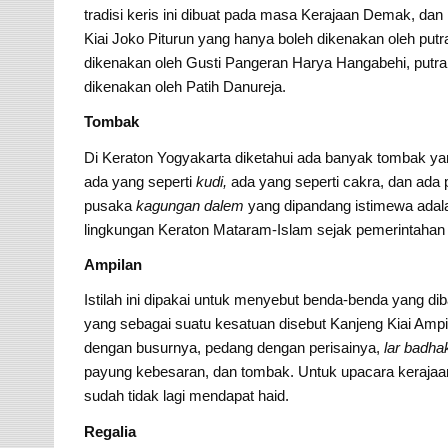
tradisi keris ini dibuat pada masa Kerajaan Demak, dan p
Kiai Joko Piturun yang hanya boleh dikenakan oleh put
dikenakan oleh Gusti Pangeran Harya Hangabehi, putra l
dikenakan oleh Patih Danureja.
Tombak
Di Keraton Yogyakarta diketahui ada banyak tombak ya
ada yang seperti
kudi,
ada yang seperti cakra, dan ada 
pusaka
kagungan dalem
yang dipandang istimewa adala
lingkungan Keraton Mataram-Islam sejak pemerintaha
Ampilan
Istilah ini dipakai untuk menyebut benda-benda yang d
yang sebagai suatu kesatuan disebut Kanjeng Kiai Ampila
dengan busurnya, pedang dengan perisainya,
lar badh
payung kebesaran, dan tombak. Untuk upacara kerajaa
sudah tidak lagi mendapat haid.
Regalia