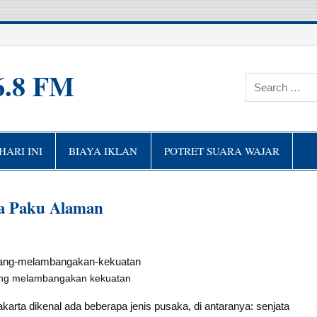
6.8 FM
ARI INI
BIAYA IKLAN
POTRET SUARA WAJAR
ra Paku Alaman
ang melambangakan kekuatan
karta dikenal ada beberapa jenis pusaka, di antaranya: senjata