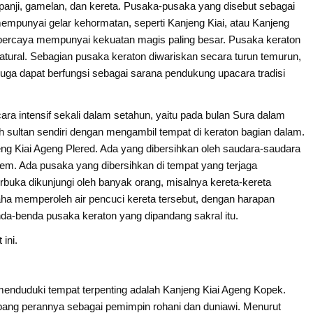
-panji, gamelan, dan kereta. Pusaka-pusaka yang disebut sebagai
mpunyai gelar kehormatan, seperti Kanjeng Kiai, atau Kanjeng
ipercaya mempunyai kekuatan magis paling besar. Pusaka keraton
natural. Sebagian pusaka keraton diwariskan secara turun temurun,
uga dapat berfungsi sebagai sarana pendukung upacara tradisi
ra intensif sekali dalam setahun, yaitu pada bulan Sura dalam
 sultan sendiri dengan mengambil tempat di keraton bagian dalam.
eng Kiai Ageng Plered. Ada yang dibersihkan oleh saudara-saudara
alem. Ada pusaka yang dibersihkan di tempat yang terjaga
terbuka dikunjungi oleh banyak orang, misalnya kereta-kereta
ha memperoleh air pencuci kereta tersebut, dengan harapan
da-benda pusaka keraton yang dipandang sakral itu.
ini.
menduduki tempat terpenting adalah Kanjeng Kiai Ageng Kopek.
ambang perannya sebagai pemimpin rohani dan duniawi. Menurut