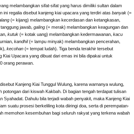
yang melambangkan sifat-sifat yang harus dimiliki sultan dalam
ni regalia disebut kanjeng kiai upacara yang terdiri atas
banyak
(=
alang
(= kijang) melambangkan kecerdasan dan ketangkasan,
 tanggung jawab,
galing
(= merak) melambangkan keagungan dan
tan,
kutuk
(= kotak uang) melambangkan kedermawanan,
kacu
urnian,
kandhil
(= lampu minyak) melambangkan pencerahan,
ok),
kecohan
(= tempat ludah). Tiga benda terakhir tersebut
ai Upacara yang dibuat dari emas ini bila dipakai untuk
10 orang perawan.
i disebut Kanjeng Kiai Tunggul Wulung, karena warnanya wulung,
alah potongan dari kiswah Kakbah. Di bagian tengah terdapat tulisan
an Syahadat. Dahulu bila terjadi wabah penyakit, maka Kanjeng Kiai
m suatu prosesi berkeliling kota diiringi doa, serta di perempatan-
lah memohon kesembuhan bagi seluruh rakyat yang terkena wabah