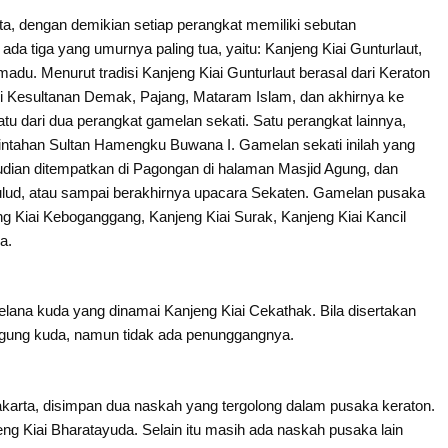
a, dengan demikian setiap perangkat memiliki sebutan
da tiga yang umurnya paling tua, yaitu: Kanjeng Kiai Gunturlaut,
du. Menurut tradisi Kanjeng Kiai Gunturlaut berasal dari Keraton
ui Kesultanan Demak, Pajang, Mataram Islam, dan akhirnya ke
u dari dua perangkat gamelan sekati. Satu perangkat lainnya,
intahan Sultan Hamengku Buwana I. Gamelan sekati inilah yang
udian ditempatkan di Pagongan di halaman Masjid Agung, dan
aulud, atau sampai berakhirnya upacara Sekaten. Gamelan pusaka
eng Kiai Keboganggang, Kanjeng Kiai Surak, Kanjeng Kiai Kancil
a.
lana kuda yang dinamai Kanjeng Kiai Cekathak. Bila disertakan
nggung kuda, namun tidak ada penunggangnya.
arta, disimpan dua naskah yang tergolong dalam pusaka keraton.
ng Kiai Bharatayuda. Selain itu masih ada naskah pusaka lain