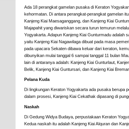
Ada 18 perangkat gamelan pusaka di Keraton Yogyakart
kehormatan. Di antara perangkat-perangkat gamelan itu a
Kanjeng Kiai Maesaganggang, dan Kanjeng Kiai Gunturma
Majapahit yang diwariskan secara turun temurun melal
Yogyakarta. Adapun Kanjeng Kiai Gunturmadu adalah sat
yaitu Kanjeng Kiai Nagawilaga dibuat pada masa pemer
pada upacara Sekaten dibawa keluar dari keraton, kem
dibunyikan mulai tanggal 6 sampai tanggal 11 bulan M
lain di antaranya adalah: Kanjeng Kiai Gunturlaut, Kanj
Belik, Kanjeng Kiai Guntursari, dan Kanjeng Kiai Bremar
Pelana Kuda
Di lingkungan Keraton Yogyakarta ada pusaka berupa pe
dalam prosesi, Kanjeng Kiai Cekathak dipasang di pu
Naskah
Di Gedung Widya Budaya, perpustakaan Keraton Yogyak
Kedua naskah itu adalah Kanjeng Kiai Alquran dan Kanje