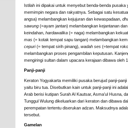
Istilah ini dipakai untuk menyebut benda-benda pusaka 
memimpin negara dan rakyatnya. Sebagai satu kesatuan i
angsa) melambangkan kejujuran dan kewaspadaan,
dh
sawung
(=ayam jantan) melambangkan kejantanan dan
keindahan,
hardawalika
(= naga) melambangkan kekua
mas
(= kotak tempat sapu tangan) melambangkan kem
cepuri
(= tempat sirih pinang),
wadah ses
(=tempat rok
melambangkan proses pengambilan keputusan. Kanjeng Ki
mengiringi sultan dalam upacara kerajaan dibawa oleh 
Panji-panji
Keraton Yogyakarta memiliki pusaka berujud panji-panj
yaitu biru tua. Disebutkan kain untuk panji-panji ini ad
Arab berisi kutipan Surah Al Kautsar, Asma’ul Husna, d
Tunggul Wulung dikeluarkan dari keraton dan dibawa dala
perempatan tertentu diserukan adzan. Maksudnya ada
tersebut.
Gamelan