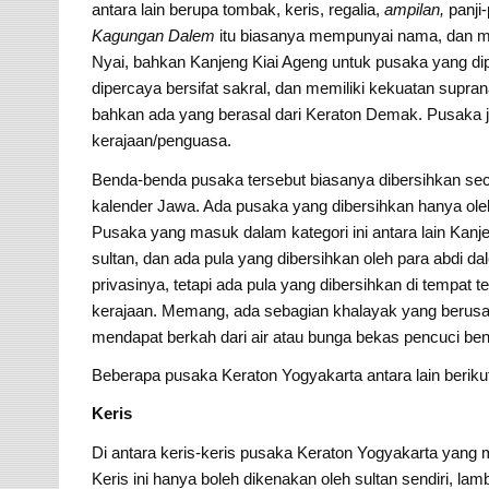
antara lain berupa tombak, keris, regalia,
ampilan,
panji
Kagungan Dalem
itu biasanya mempunyai nama, dan me
Nyai, bahkan Kanjeng Kiai Ageng untuk pusaka yang d
dipercaya bersifat sakral, dan memiliki kekuatan supra
bahkan ada yang berasal dari Keraton Demak. Pusaka j
kerajaan/penguasa.
Benda-benda pusaka tersebut biasanya dibersihkan seca
kalender Jawa. Ada pusaka yang dibersihkan hanya oleh
Pusaka yang masuk dalam kategori ini antara lain Kanj
sultan, dan ada pula yang dibersihkan oleh para abdi d
privasinya, tetapi ada pula yang dibersihkan di tempat 
kerajaan. Memang, ada sebagian khalayak yang berusa
mendapat berkah dari air atau bunga bekas pencuci ben
Beberapa pusaka Keraton Yogyakarta antara lain berikut 
Keris
Di antara keris-keris pusaka Keraton Yogyakarta yang 
Keris ini hanya boleh dikenakan oleh sultan sendiri, l