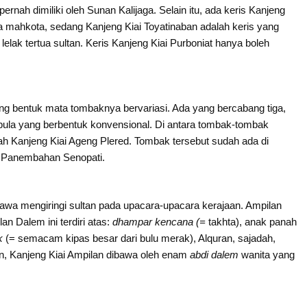
ernah dimiliki oleh Sunan Kalijaga. Selain itu, ada keris Kanjeng
ra mahkota, sedang Kanjeng Kiai Toyatinaban adalah keris yang
elak tertua sultan. Keris Kanjeng Kiai Purboniat hanya boleh
ng bentuk mata tombaknya bervariasi. Ada yang bercabang tiga,
pula yang berbentuk konvensional. Di antara tombak­-tombak
h Kanjeng Kiai Ageng Plered. Tombak tersebut sudah ada di
n Panembahan Senopati.
ibawa mengiringi sultan pada upacara-upacara kerajaan. Ampilan
n Dalem ini terdiri atas:
dhampar kencana (=
takhta), anak panah
ak
(= semacam kipas besar dari bulu merak), Alquran, sajadah,
n, Kanjeng Kiai Ampilan dibawa oleh enam
abdi dalem
wanita yang