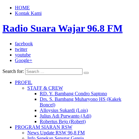
HOME
Kontak Kami
Radio Suara Wajar 96.8 FM
facebook
twitter
youtube
Google+
Search for:
PROFIL
STAFF & CREW
RD. Y. Bambang Condro Saptono
Drs. S. Bambang Muharyono HS (Kakek
Boncel)
Alloysius Sukardi (Lois)
Julius Adi Purwanto (Adi)
Robertus Bejo (Robert)
PROGRAM SIARAN RSW
News Update RSW 96,8 FM
Info Sepekan Seputar Gereja