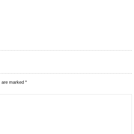
s are marked
*