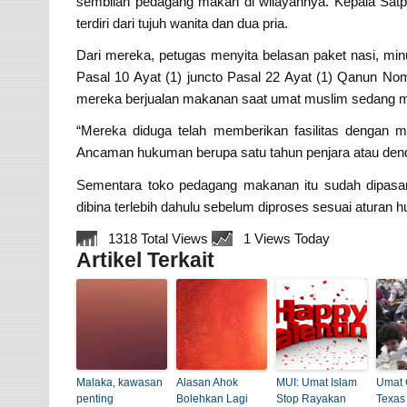
sembilan pedagang makan di wilayahnya. Kepala Satp
terdiri dari tujuh wanita dan dua pria.
Dari mereka, petugas menyita belasan paket nasi, mi
Pasal 10 Ayat (1) juncto Pasal 22 Ayat (1) Qanun No
mereka berjualan makanan saat umat muslim sedang m
“Mereka diduga telah memberikan fasilitas dengan
Ancaman hukuman berupa satu tahun penjara atau denda
Sementara toko pedagang makanan itu sudah dipasan
dibina terlebih dahulu sebelum diproses sesuai aturan 
1318 Total Views
1 Views Today
Artikel Terkait
Malaka, kawasan
Alasan Ahok
MUI: Umat Islam
Umat 
penting
Bolehkan Lagi
Stop Rayakan
Texas