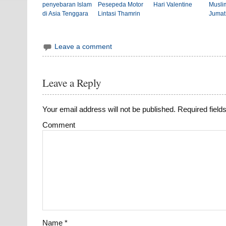
penyebaran Islam
Pesepeda Motor
Hari Valentine
Musli
di Asia Tenggara
Lintasi Thamrin
Jumat
Leave a comment
Leave a Reply
Your email address will not be published.
Required field
Comment
Name
*