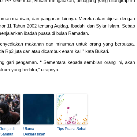
ol PP setempat, Bukari mengatakan, pedagang yang ditangkap itu
numan manisan, dan panganan lainnya. Mereka akan dijerat dengan
mor 11 Tahun 2002 tentang Aqidag, Ibadah, dan Syiar Islam. Sebab
enjalankan ibadah puasa di bulan Ramadan.
 menyediakan makanan dan minuman untuk orang yang berpuasa.
 Rp3 juta dan atau dicambuk enam kali,” kata Bukari.
g gari pengaman. “ Sementara kepada sembilan orang ini, akan
hukum yang berlaku,” ucapnya.
Gereja di
Ulama
Tips Puasa Sehat
 Sambut
Deklarasikan