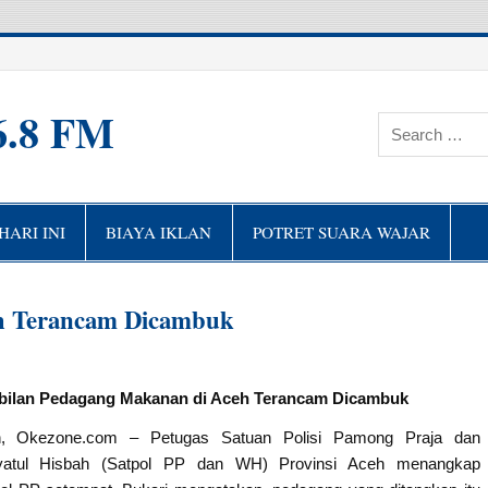
6.8 FM
ARI INI
BIAYA IKLAN
POTRET SUARA WAJAR
h Terancam Dicambuk
ilan Pedagang Makanan di Aceh Terancam Dicambuk
, Okezone.com – Petugas Satuan Polisi Pamong Praja dan
yatul Hisbah (Satpol PP dan WH) Provinsi Aceh menangkap