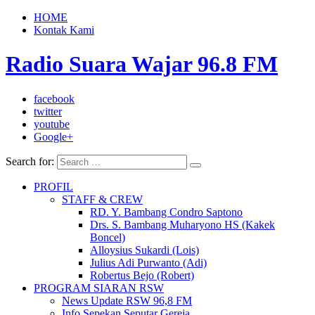
HOME
Kontak Kami
Radio Suara Wajar 96.8 FM
facebook
twitter
youtube
Google+
Search for:
PROFIL
STAFF & CREW
RD. Y. Bambang Condro Saptono
Drs. S. Bambang Muharyono HS (Kakek
Boncel)
Alloysius Sukardi (Lois)
Julius Adi Purwanto (Adi)
Robertus Bejo (Robert)
PROGRAM SIARAN RSW
News Update RSW 96,8 FM
Info Sepekan Seputar Gereja