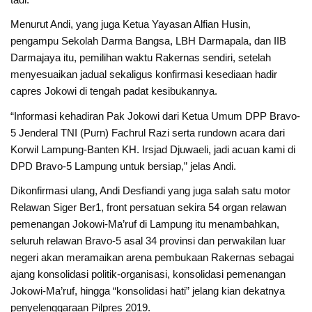
Menurut Andi, yang juga Ketua Yayasan Alfian Husin,
pengampu Sekolah Darma Bangsa, LBH Darmapala, dan IIB
Darmajaya itu, pemilihan waktu Rakernas sendiri, setelah
menyesuaikan jadual sekaligus konfirmasi kesediaan hadir
capres Jokowi di tengah padat kesibukannya.
“Informasi kehadiran Pak Jokowi dari Ketua Umum DPP Bravo-
5 Jenderal TNI (Purn) Fachrul Razi serta rundown acara dari
Korwil Lampung-Banten KH. Irsjad Djuwaeli, jadi acuan kami di
DPD Bravo-5 Lampung untuk bersiap,” jelas Andi.
Dikonfirmasi ulang, Andi Desfiandi yang juga salah satu motor
Relawan Siger Ber1, front persatuan sekira 54 organ relawan
pemenangan Jokowi-Ma’ruf di Lampung itu menambahkan,
seluruh relawan Bravo-5 asal 34 provinsi dan perwakilan luar
negeri akan meramaikan arena pembukaan Rakernas sebagai
ajang konsolidasi politik-organisasi, konsolidasi pemenangan
Jokowi-Ma’ruf, hingga “konsolidasi hati” jelang kian dekatnya
penyelenggaraan Pilpres 2019.