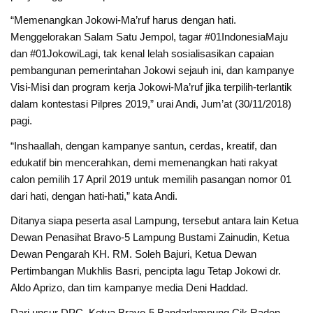
“Memenangkan Jokowi-Ma’ruf harus dengan hati.
Menggelorakan Salam Satu Jempol, tagar #01IndonesiaMaju
dan #01JokowiLagi, tak kenal lelah sosialisasikan capaian
pembangunan pemerintahan Jokowi sejauh ini, dan kampanye
Visi-Misi dan program kerja Jokowi-Ma’ruf jika terpilih-terlantik
dalam kontestasi Pilpres 2019,” urai Andi, Jum’at (30/11/2018)
pagi.
“Inshaallah, dengan kampanye santun, cerdas, kreatif, dan
edukatif bin mencerahkan, demi memenangkan hati rakyat
calon pemilih 17 April 2019 untuk memilih pasangan nomor 01
dari hati, dengan hati-hati,” kata Andi.
Ditanya siapa peserta asal Lampung, tersebut antara lain Ketua
Dewan Penasihat Bravo-5 Lampung Bustami Zainudin, Ketua
Dewan Pengarah KH. RM. Soleh Bajuri, Ketua Dewan
Pertimbangan Mukhlis Basri, pencipta lagu Tetap Jokowi dr.
Aldo Aprizo, dan tim kampanye media Deni Haddad.
Dari unsur DPC, Ketua Bravo-5 Bandarlampung Cik Raden,