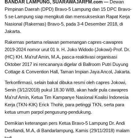
BANDAR LAMPUNG, SUARAWAJARFM.com —
Dewan
Pimpinan Daerah (DPD) Bravo-5 Lampung dan 15 DPC Bravo-
5 se-Lampung siap mengikuti dan mensukseskan Rapat Kerja
Nasional (Rakernas) Bravo-5, pada 3-4 Desember 2018, di
Jakarta.
Rakernas pertama relawan pemenangan capres-cawapres
2019-2024 nomor urut 01 Ir. H. Joko Widodo (Jokowi)-Prof. Dr.
(HC) KH. Ma’ruf Amin, M.A, pasca-reaktivasi organisasi
Oktober 2017 ini rencananya digelar di Ballroom Putri Duyung
Cottage & Convention Hall, Taman Impian Jaya Ancol, Jakarta.
Terkonfirmasi, selain bakal dibuka resmi oleh capres Jokowi,
Senin (3/12/2018) pukul 18.30 WIB, akan hadir pula cawapres
Ma’ruf Amin, Ketua Tim Kampanye Nasional Koalisi Indonesia
Kerja (TKN-KIK) Erick Thohir, para petinggi TKN, serta para
ketua umum parpol pengusung-pendukung.
Demikian keterangan pers Ketua Bravo-5 Lampung Dr. Andi
Desfiandi, M.A, di Bandarlampung, Kamis (29/11/2018) malam
tadi.