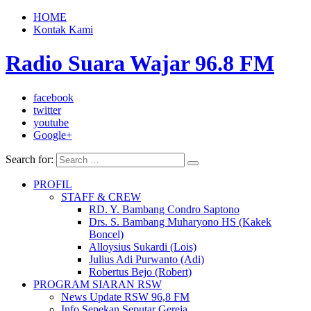
HOME
Kontak Kami
Radio Suara Wajar 96.8 FM
facebook
twitter
youtube
Google+
Search for:
PROFIL
STAFF & CREW
RD. Y. Bambang Condro Saptono
Drs. S. Bambang Muharyono HS (Kakek
Boncel)
Alloysius Sukardi (Lois)
Julius Adi Purwanto (Adi)
Robertus Bejo (Robert)
PROGRAM SIARAN RSW
News Update RSW 96,8 FM
Info Sepekan Seputar Gereja