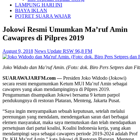
LAMPUNG HARI INI
BIAYA IKLAN
POTRET SUARA WAJAR
Jokowi Resmi Umumkan Ma’ruf Amin
Cawapres di Pilpres 2019
August 9, 2018
News Update RSW 96,8 FM
Joko Widodo dan Ma’ruf Amin. (Foto: dok. Biro Pers Setpres dan Fi
SUARAWAJARFM.com —
Presiden Joko Widodo (Jokowi)
secara resmi mengumumkan Ketum MUI Ma’ruf Amin sebagai
cawapres yang akan mendampinginya di Pilpres 2019.
Pengumuman disampaikan Jokowi bersama 9 ketum parpol
pendukungnya di restoran Plataran, Menteng, Jakarta Pusat.
“Saya ingin menyampaikan sebuah keputusan, setelah melalui
perenungan yang mendalam, mendengarkan saran dari berbagai
elemen masyarakat, maka saya memutuskan dan telah mendapatkan
persetujuan dari partai koalisi, Koalisi Indonesia kerja, yang akan
mendampingi saya sebagai cawapres periode 2019-2024 adalah Prof
Dr. KH Ma’ruf Amin,” kata Jokowi di Restoran Plataran, Menteng,