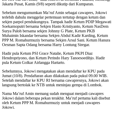
Jakarta Pusat, Kamis (9/8) seperti dikutip dari Kumparan.
Sebelum mengumumkan Ma’ruf Amin sebagai cawapres, Jokowi
terlebih dahulu menggelar pertemuan tertutup dengan ketum dan
sekjen parpol pendukungnya. Tampak hadir Ketum PDIP Megawati
Soekarnoputri bersama Sekjen Hasto Kristiyanto, Ketum NasDem
Surya Paloh bersama sekjen Johnny G Plate, Ketum PKB
Muhaimin Iskandar bersama Sekjen Abdul Kadir Karding, Ketum
PPP M. Romahurmuziy bersama Sekjen Arsul Sani. Ketum Hanura
Oesman Sapta Odang bersama Harry Lontung Siregar.
Hadir pula Ketum PSI Grace Natalie, Ketum PKPI Diaz
Hendropriyono, dan Ketum Perindo Hary Tanoesoedibjo. Hadir
pula Ketum Golkar Airlangga Hartarto.
Sebelumnya, Jokowi mengatakan akan mendaftar ke KPU pada
Jumat (10/8). Pendaftaran akan dilakukan pada pukul 09.00 WIB.
Setelah mendaftar ke KPU RI bersama cawapresnya, Jokowi akan
langsung bertolak ke NTB untuk meninjau gempa di Lombok.
Nama Ma’ruf Amin memang sudah menguat menjadi cawapres
Jokowi dalam beberapa pekan terakhir. Ma’ruf pertama kali disebut
oleh Ketum PPP M. Romahurmuziy untuk menjadi cawapres
Jokowi.