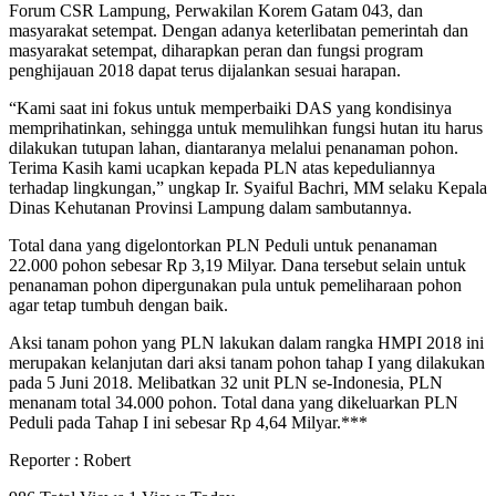
Forum CSR Lampung, Perwakilan Korem Gatam 043, dan
masyarakat setempat. Dengan adanya keterlibatan pemerintah dan
masyarakat setempat, diharapkan peran dan fungsi program
penghijauan 2018 dapat terus dijalankan sesuai harapan.
“Kami saat ini fokus untuk memperbaiki DAS yang kondisinya
memprihatinkan, sehingga untuk memulihkan fungsi hutan itu harus
dilakukan tutupan lahan, diantaranya melalui penanaman pohon.
Terima Kasih kami ucapkan kepada PLN atas kepeduliannya
terhadap lingkungan,” ungkap Ir. Syaiful Bachri, MM selaku Kepala
Dinas Kehutanan Provinsi Lampung dalam sambutannya.
Total dana yang digelontorkan PLN Peduli untuk penanaman
22.000 pohon sebesar Rp 3,19 Milyar. Dana tersebut selain untuk
penanaman pohon dipergunakan pula untuk pemeliharaan pohon
agar tetap tumbuh dengan baik.
Aksi tanam pohon yang PLN lakukan dalam rangka HMPI 2018 ini
merupakan kelanjutan dari aksi tanam pohon tahap I yang dilakukan
pada 5 Juni 2018. Melibatkan 32 unit PLN se-Indonesia, PLN
menanam total 34.000 pohon. Total dana yang dikeluarkan PLN
Peduli pada Tahap I ini sebesar Rp 4,64 Milyar.***
Reporter : Robert