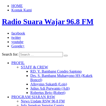
HOME
Kontak Kami
Radio Suara Wajar 96.8 FM
facebook
twitter
youtube
Google+
Search for:
PROFIL
STAFF & CREW
RD. Y. Bambang Condro Saptono
Drs. S. Bambang Muharyono HS (Kakek
Boncel)
Alloysius Sukardi (Lois)
Julius Adi Purwanto (Adi)
Robertus Bejo (Robert)
PROGRAM SIARAN RSW
News Update RSW 96,8 FM
Info Sepekan Seputar Gereja