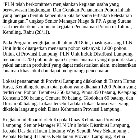
“PLN telah berkomitmen menjalankan kegiatan usaha yang
berwawasan lingkungan. Dan Gerakan Penanaman Pohon ini lah
yang menjadi bentuk kepedulian kita bersama terhadap kelestarian
lingkungan,” ungkap Senior Manager Niaga & PP, Agung Surana
saat memberikan sambutan kegiatan Penanaman Pohon di Tahura,
Kemiling, Rabu (28/11).
Pada Program penghijauan di tahun 2018 ini, masing-masing PLN
Unit Induk ditargetkan menanam pohon sebanyak 1.000 pohon.
Untuk di Provinsi Lampung, PLN Unit Induk Distribusi Lampung
menanam 1.200 pohon dengan 6 jenis tanaman yang diprioritaskan,
yakni tanaman produktif yang dapat melestarikan alam, melestarikan
tanaman khas lokal dan dapat mengurangi pencemaran.
Lokasi penanaman di Provinsi Lampung dilakukan di Taman Hutan
Raya, Kemiling dengan total pohon yang ditanam 1200 Pohon yang
terdiri dari Pohon Trembesi 350 batang, Pinus 350 batang, Ketapang
Kencana 350 batang, Cemara 60 batang, Glodokan 60 batang, dan
Durian 60 batang. Lokasi tersebut adalah lokasi konservasi yang
dikelola langsung oleh Dinas Kehutanan Provinsi Lampung.
Kegiatan ini dihadiri oleh Kepala Dinas Kehutanan Provinsi
Lampung, Senior Manager PLN Unit Induk Distribusi Lampung,
Kepala Das dan Hutan Lindung Way Seputih Way Sekampung ,
Kepala Bidang III Dinas Kehutanan Provinsi Lampung, Ketua