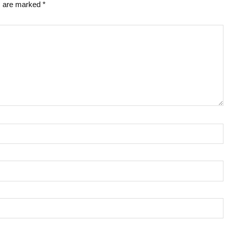
s are marked
*