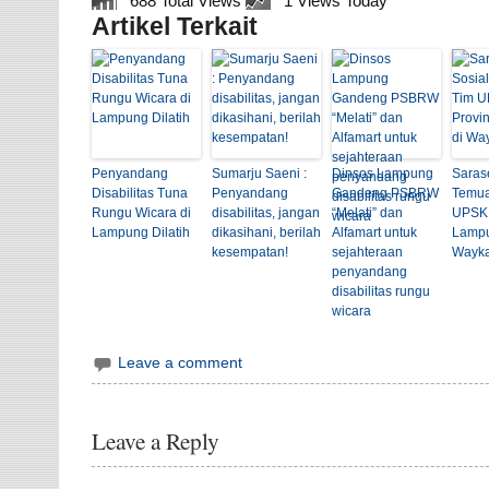
688 Total Views
1 Views Today
Artikel Terkait
Penyandang
Sumarju Saeni :
Dinsos Lampung
Saras
Disabilitas Tuna
Penyandang
Gandeng PSBRW
Temua
Rungu Wicara di
disabilitas, jangan
“Melati” dan
UPSK 
Lampung Dilatih
dikasihani, berilah
Alfamart untuk
Lampu
kesempatan!
sejahteraan
Wayk
penyandang
disabilitas rungu
wicara
Leave a comment
Leave a Reply