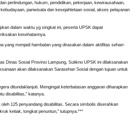
n dan perlindungan, hukum, pendidikan, pekerjaan, kewirausahaan,
, kebudayaan, pariwisata dan kesejahtetaan sosial, akses pelayanan
kan dalam waktu yg singkat ini, peserta UPSK dapat
eriksakan kesehatannya.
apa yang menjadi hambatan yang dirasakan dalam aktifitas sehari-
tas Dinas Sosial Provinsi Lampung, Sutikno UPSK ini dilaksanakan
laksanaan akan dilaksanakan Sarasehan Sosial dengan tujuan untuk
gera ditundaklanjuti. Mengingat keterbatasan anggaran diharapkan
u disabilitas,” katanya.
 oleh 125 penyandang disabilitas. Secara simbolis diserahkan
 kruk ketiak, tongkat penuntun,” tutupnya.***