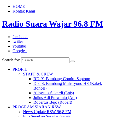
HOME
Kontak Kami
Radio Suara Wajar 96.8 FM
facebook
twitter
youtube
Google+
Search for:
PROFIL
STAFF & CREW
RD. Y. Bambang Condro Saptono
Drs. S. Bambang Muharyono HS (Kakek
Boncel)
Alloysius Sukardi (Lois)
Julius Adi Purwanto (Adi)
Robertus Bejo (Robert)
PROGRAM SIARAN RSW
News Update RSW 96,8 FM
Info Sepekan Seputar Gereja