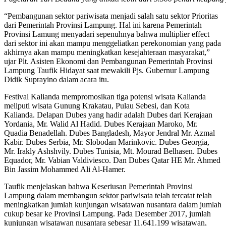
“Pembangunan sektor pariwisata menjadi salah satu sektor Prioritas
dari Pemerintah Provinsi Lampung. Hal ini karena Pemerintah
Provinsi Lamung menyadari sepenuhnya bahwa multiplier effect
dari sektor ini akan mampu menggeliatkan perekonomian yang pada
akhirnya akan mampu meningkatkan kesejahteraan masyarakat,”
ujar Plt. Asisten Ekonomi dan Pembangunan Pemerintah Provinsi
Lampung Taufik Hidayat saat mewakili Pjs. Gubernur Lampung
Didik Suprayino dalam acara itu.
Festival Kalianda mempromosikan tiga potensi wisata Kalianda
meliputi wisata Gunung Krakatau, Pulau Sebesi, dan Kota
Kalianda. Delapan Dubes yang hadir adalah Dubes dari Kerajaan
Yordania, Mr. Walid Al Hadid. Dubes Kerajaan Maroko, Mr.
Quadia Benadellah. Dubes Bangladesh, Mayor Jendral Mr. Azmal
Kabir. Dubes Serbia, Mr. Slobodan Marinkovic. Dubes Georgia,
Mr. Irakly Ashshvily. Dubes Tunisia, Mt. Mourad Belhasen. Dubes
Equador, Mr. Vabian Valdiviesco. Dan Dubes Qatar HE Mr. Ahmed
Bin Jassim Mohammed Ali Al-Hamer.
Taufik menjelaskan bahwa Keseriusan Pemerintah Provinsi
Lampung dalam membangun sektor pariwisata telah tercatat telah
meningkatkan jumlah kunjungan wisatawan nusantara dalam jumlah
cukup besar ke Provinsi Lampung. Pada Desember 2017, jumlah
kunjungan wisatawan nusantara sebesar 11.641.199 wisatawan,