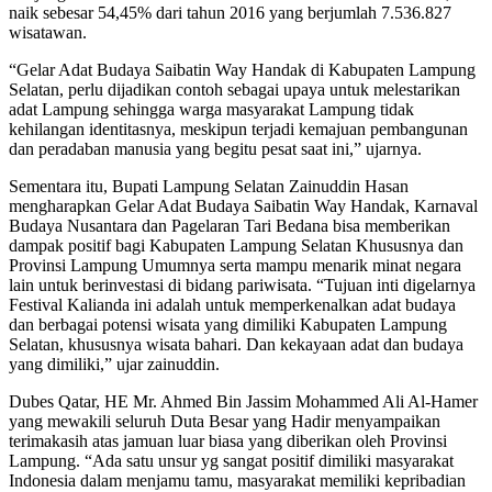
naik sebesar 54,45% dari tahun 2016 yang berjumlah 7.536.827
wisatawan.
“Gelar Adat Budaya Saibatin Way Handak di Kabupaten Lampung
Selatan, perlu dijadikan contoh sebagai upaya untuk melestarikan
adat Lampung sehingga warga masyarakat Lampung tidak
kehilangan identitasnya, meskipun terjadi kemajuan pembangunan
dan peradaban manusia yang begitu pesat saat ini,” ujarnya.
Sementara itu, Bupati Lampung Selatan Zainuddin Hasan
mengharapkan Gelar Adat Budaya Saibatin Way Handak, Karnaval
Budaya Nusantara dan Pagelaran Tari Bedana bisa memberikan
dampak positif bagi Kabupaten Lampung Selatan Khususnya dan
Provinsi Lampung Umumnya serta mampu menarik minat negara
lain untuk berinvestasi di bidang pariwisata. “Tujuan inti digelarnya
Festival Kalianda ini adalah untuk memperkenalkan adat budaya
dan berbagai potensi wisata yang dimiliki Kabupaten Lampung
Selatan, khususnya wisata bahari. Dan kekayaan adat dan budaya
yang dimiliki,” ujar zainuddin.
Dubes Qatar, HE Mr. Ahmed Bin Jassim Mohammed Ali Al-Hamer
yang mewakili seluruh Duta Besar yang Hadir menyampaikan
terimakasih atas jamuan luar biasa yang diberikan oleh Provinsi
Lampung. “Ada satu unsur yg sangat positif dimiliki masyarakat
Indonesia dalam menjamu tamu, masyarakat memiliki kepribadian