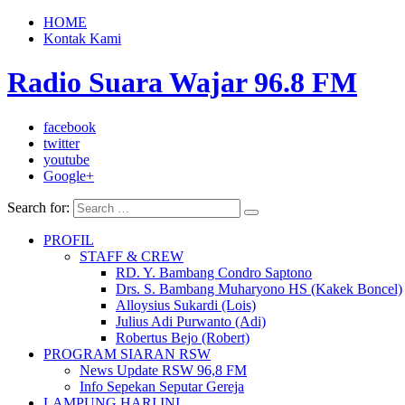
HOME
Kontak Kami
Radio Suara Wajar 96.8 FM
facebook
twitter
youtube
Google+
Search for:
PROFIL
STAFF & CREW
RD. Y. Bambang Condro Saptono
Drs. S. Bambang Muharyono HS (Kakek Boncel)
Alloysius Sukardi (Lois)
Julius Adi Purwanto (Adi)
Robertus Bejo (Robert)
PROGRAM SIARAN RSW
News Update RSW 96,8 FM
Info Sepekan Seputar Gereja
LAMPUNG HARI INI