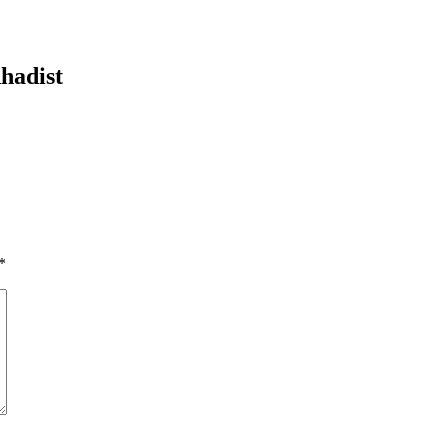
hadist
*