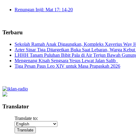
Renungan Injil: Mat 17: 14-20
Terbaru
Sekolah Ramah Anak Digaungkan, Kompleks Xaverius Way Ha
Arter Sinar Tiga Ditargetkan Buka Saat Lebaran, Warga Kebut
LHHH Tanam Puluhan Bibit Pala di Air Terjun Bawah Gunun
Mengenang Kisah Sengsara Yesus Lewat Jalan Salib
Tiga Pesan Paus Leo XIV untuk Masa Prapaskah 2026
Translator
Translate to: