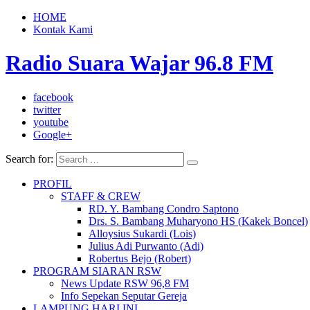
HOME
Kontak Kami
Radio Suara Wajar 96.8 FM
facebook
twitter
youtube
Google+
Search for:
PROFIL
STAFF & CREW
RD. Y. Bambang Condro Saptono
Drs. S. Bambang Muharyono HS (Kakek Boncel)
Alloysius Sukardi (Lois)
Julius Adi Purwanto (Adi)
Robertus Bejo (Robert)
PROGRAM SIARAN RSW
News Update RSW 96,8 FM
Info Sepekan Seputar Gereja
LAMPUNG HARI INI