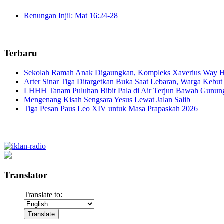
Renungan Injil: Mat 16:24-28
Terbaru
Sekolah Ramah Anak Digaungkan, Kompleks Xaverius Way Ha
Arter Sinar Tiga Ditargetkan Buka Saat Lebaran, Warga Kebut
LHHH Tanam Puluhan Bibit Pala di Air Terjun Bawah Gunun
Mengenang Kisah Sengsara Yesus Lewat Jalan Salib
Tiga Pesan Paus Leo XIV untuk Masa Prapaskah 2026
Translator
Translate to: