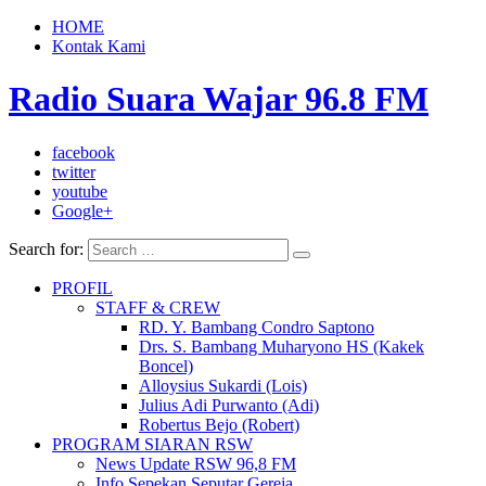
HOME
Kontak Kami
Radio Suara Wajar 96.8 FM
facebook
twitter
youtube
Google+
Search for:
PROFIL
STAFF & CREW
RD. Y. Bambang Condro Saptono
Drs. S. Bambang Muharyono HS (Kakek
Boncel)
Alloysius Sukardi (Lois)
Julius Adi Purwanto (Adi)
Robertus Bejo (Robert)
PROGRAM SIARAN RSW
News Update RSW 96,8 FM
Info Sepekan Seputar Gereja