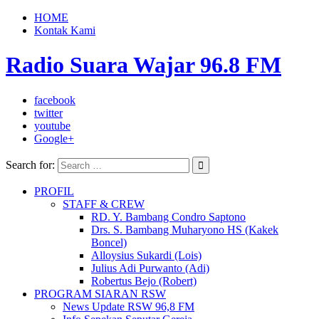
HOME
Kontak Kami
Radio Suara Wajar 96.8 FM
facebook
twitter
youtube
Google+
Search for:
PROFIL
STAFF & CREW
RD. Y. Bambang Condro Saptono
Drs. S. Bambang Muharyono HS (Kakek
Boncel)
Alloysius Sukardi (Lois)
Julius Adi Purwanto (Adi)
Robertus Bejo (Robert)
PROGRAM SIARAN RSW
News Update RSW 96,8 FM