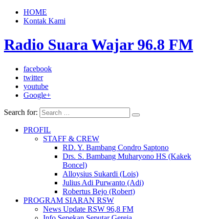
HOME
Kontak Kami
Radio Suara Wajar 96.8 FM
facebook
twitter
youtube
Google+
Search for:
PROFIL
STAFF & CREW
RD. Y. Bambang Condro Saptono
Drs. S. Bambang Muharyono HS (Kakek
Boncel)
Alloysius Sukardi (Lois)
Julius Adi Purwanto (Adi)
Robertus Bejo (Robert)
PROGRAM SIARAN RSW
News Update RSW 96,8 FM
Info Sepekan Seputar Gereja