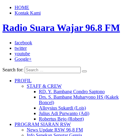
HOME
Kontak Kami
Radio Suara Wajar 96.8 FM
facebook
twitter
youtube
Google+
Search for:
PROFIL
STAFF & CREW
RD. Y. Bambang Condro Saptono
Drs. S. Bambang Muharyono HS (Kakek
Boncel)
Alloysius Sukardi (Lois)
Julius Adi Purwanto (Adi)
Robertus Bejo (Robert)
PROGRAM SIARAN RSW
News Update RSW 96,8 FM
Info Sepekan Seputar Gereja